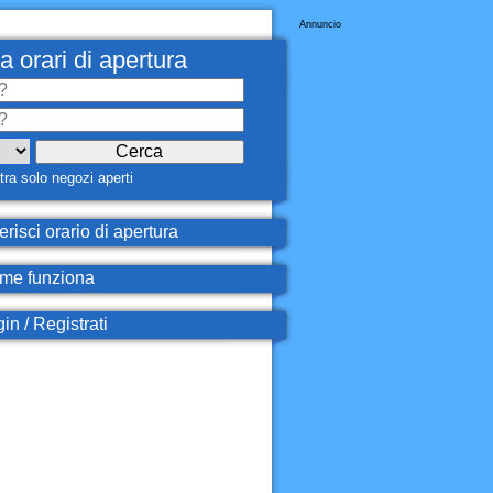
Annuncio
a orari di apertura
ra solo negozi aperti
erisci orario di apertura
e funziona
in / Registrati