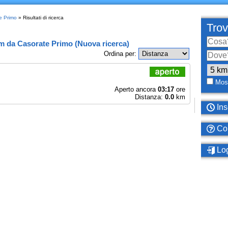
e Primo
» Risultati di ricerca
Trov
km
da
Casorate Primo
(
Nuova ricerca
)
Ordina per:
Most
Aperto ancora
03:17
ore
Distanza:
0.0
km
Ins
Com
Log