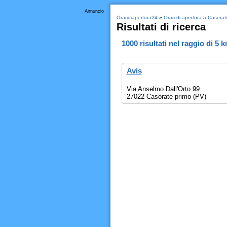
Annuncio
Oraridiapertura24
»
Orari di apertura a Casorat
Risultati di ricerca
1000
risultati nel raggio di
5 
Avis
Via Anselmo Dall'Orto 99
27022 Casorate primo (PV)