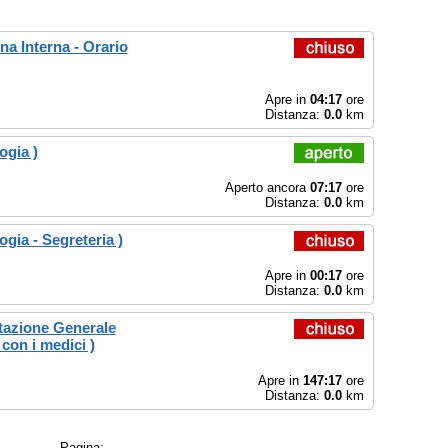
a Interna - Orario
Apre in
04:17
ore
Distanza:
0.0
km
ogia )
Aperto ancora
07:17
ore
Distanza:
0.0
km
gia - Segreteria )
Apre in
00:17
ore
Distanza:
0.0
km
itazione Generale
 con i medici )
Apre in
147:17
ore
Distanza:
0.0
km
Pagina: