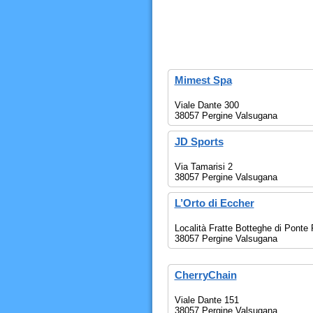
Mimest Spa
Viale Dante 300
38057 Pergine Valsugana
JD Sports
Via Tamarisi 2
38057 Pergine Valsugana
L’Orto di Eccher
Località Fratte Botteghe di Ponte 
38057 Pergine Valsugana
CherryChain
Viale Dante 151
38057 Pergine Valsugana