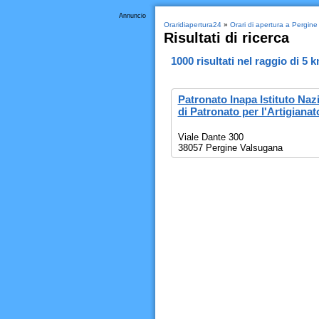
Annuncio
Oraridiapertura24
»
Orari di apertura a Pergin
Risultati di ricerca
1000
risultati nel raggio di
5 
Patronato Inapa Istituto Naz
di Patronato per l'Artigianat
Viale Dante 300
38057 Pergine Valsugana