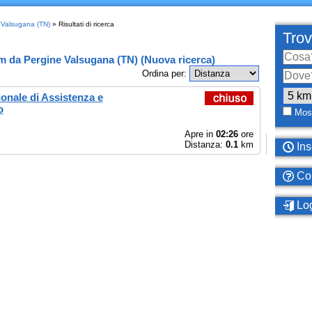
e Valsugana (TN)
» Risultati di ricerca
Trov
km
da
Pergine Valsugana (TN)
(
Nuova ricerca
)
Ordina per:
ionale di Assistenza e
o
Most
Apre in
02:26
ore
Distanza:
0.1
km
Ins
Com
Log