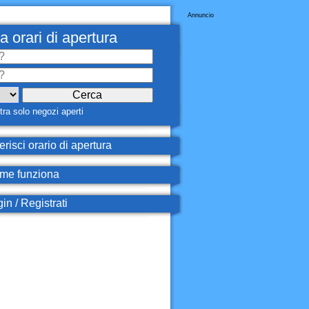
Annuncio
a orari di apertura
ra solo negozi aperti
erisci orario di apertura
e funziona
in / Registrati