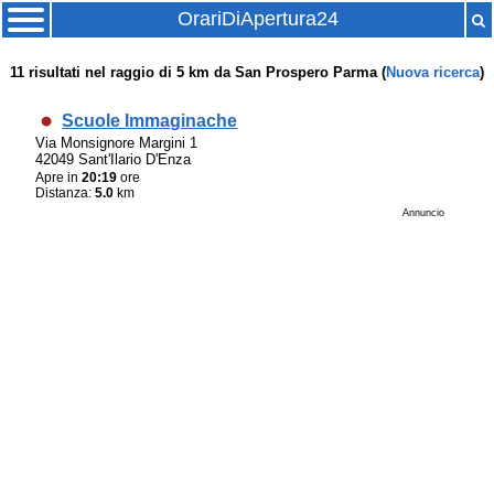
OrariDiApertura24
11
risultati nel raggio di
5 km
da
San Prospero Parma
(
Nuova ricerca
)
Scuole Immaginache
Via Monsignore Margini 1
42049 Sant'Ilario D'Enza
Apre in
20:19
ore
Distanza:
5.0
km
Annuncio