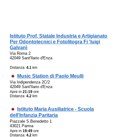
Istituto Prof. Statale Industria e Artigianato
Per Odontotecnici e Fotolitogra Fi 'luigi
Galvanì
Via Roma 2
42049 Sant'Ilario d'Enza
Distanza:
4.1
km
Music Station di Paolo Meulli
Via Indipendenza 2C/2
42049 Sant'Ilario d'Enza
Apre in
21:19
ore
Distanza:
4.2
km
Istituto Maria Ausiliatrice - Scuola
dell'Infanzia Paritaria
Piazzale S.Benedetto 1
43021 Parma
Apre in
19:49
ore
Distanza:
4.2
km