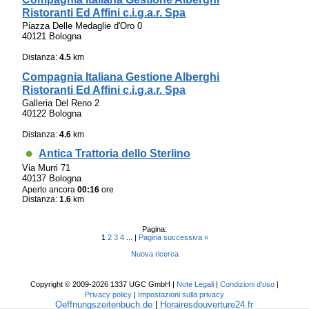
Ristoranti Ed Affini c.i.g.a.r. Spa
Piazza Delle Medaglie d'Oro 0
40121 Bologna
Distanza:
4.5
km
Compagnia Italiana Gestione Alberghi
Ristoranti Ed Affini c.i.g.a.r. Spa
Galleria Del Reno 2
40122 Bologna
Distanza:
4.6
km
Antica Trattoria dello Sterlino
Via Murri 71
40137 Bologna
Aperto ancora
00:16
ore
Distanza:
1.6
km
Pagina:
1
2
3
4
... |
Pagina successiva »
Nuova ricerca
Copyright © 2009-2026 1337 UGC GmbH |
Note Legali
|
Condizioni d'uso
|
Privacy policy
|
Impostazioni sulla privacy
Oeffnungszeitenbuch.de
|
Horairesdouverture24.fr