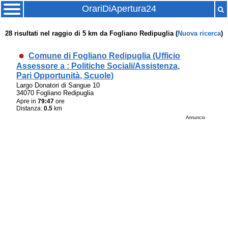
OrariDiApertura24
28
risultati nel raggio di
5 km
da
Fogliano Redipuglia
(
Nuova ricerca
)
Comune di Fogliano Redipuglia (Ufficio
Assessore a : Politiche Sociali/Assistenza,
Pari Opportunità, Scuole)
Largo Donatori di Sangue 10
34070 Fogliano Redipuglia
Apre in
79:47
ore
Distanza:
0.5
km
Annuncio