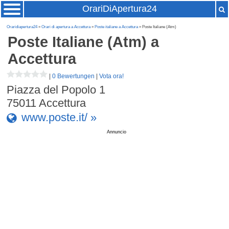
OrariDiApertura24
Oraridiapertura24
»
Orari di apertura a Accettura
»
Poste italiane a Accettura
» Poste Italiane (Atm)
Poste Italiane (Atm)
a
Accettura
|
0 Bewertungen
|
Vota ora!
Piazza del Popolo 1
75011
Accettura
www.poste.it/ »
Annuncio