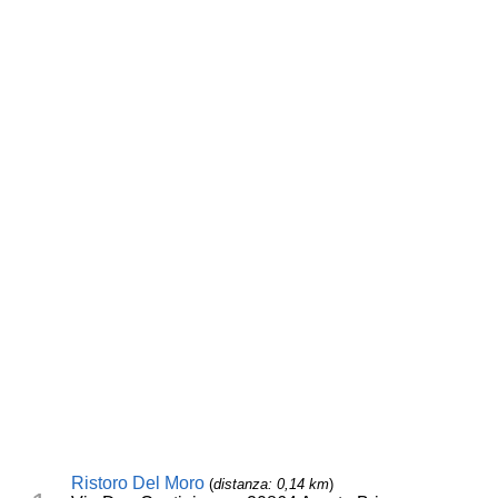
Ristoro Del Moro
(
distanza: 0,14 km
)