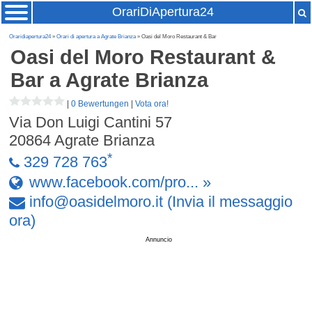
OrariDiApertura24
Oraridiapertura24
»
Orari di apertura a Agrate Brianza
» Oasi del Moro Restaurant & Bar
Oasi del Moro Restaurant &
Bar
a Agrate Brianza
|
0 Bewertungen
|
Vota ora!
Via Don Luigi Cantini 57
20864
Agrate Brianza
*
329 728 763
www.facebook.com/pro... »
info
@
oasidelmoro
.
it
(Invia il messaggio
ora)
Annuncio