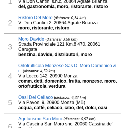
1
Via Don Cantini s.n.c, 20864 Agrate Brianza
del, gastronomia, moro, ristorante, ristoro
Ristoro Del Moro
(
distanza: 0,34 km
)
2
V. Don Cantini 2, 20864 Agrate Brianza
moro, ristorante, ristoro
Moro Davide
(
distanza: 3,58 km
)
Strada Provinciale 121 Km.8 470, 20061
3
Carugate
benzina, davide, distributori, moro
Ortofrutticola Monzese Sas Di Moro Domenico &
c.
(
distanza: 4,59 km
)
4
Via Lecco 142, 20900 Monza
comm, dett, domenico, frutta, monzese, moro,
ortofrutticola, verdura
Oasi Del Celiaco
(
distanza: 6,32 km
)
5
Via Pavoni 9, 20900 Monza (MB)
acqua, caffè, celiaco, cibo, del, dolci, oasi
Agriturismo San Moro
(
distanza: 6,97 km
)
Via Cascina San Moro snc, 20060 Cassina de'
6