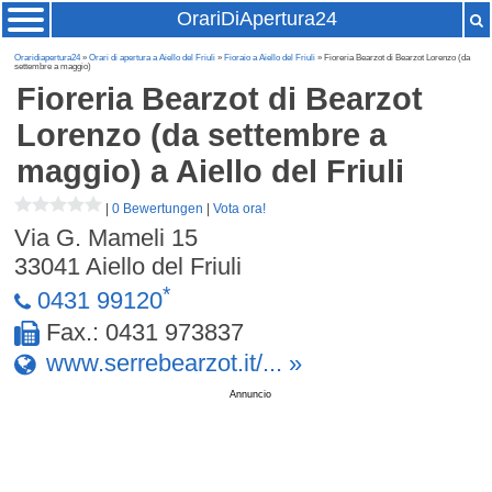
OrariDiApertura24
Oraridiapertura24
»
Orari di apertura a Aiello del Friuli
»
Fioraio a Aiello del Friuli
» Fioreria Bearzot di Bearzot Lorenzo (da
settembre a maggio)
Fioreria Bearzot di Bearzot
Lorenzo (da settembre a
maggio)
a Aiello del Friuli
|
0 Bewertungen
|
Vota ora!
Via G. Mameli 15
33041
Aiello del Friuli
*
0431 99120
Fax.: 0431 973837
www.serrebearzot.it/... »
Annuncio