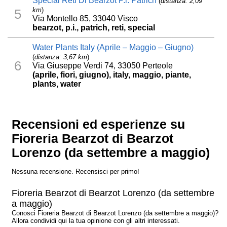
Special Reti Di Bearzot P.i. Patrich
(
distanza: 2,09
km
)
5
Via Montello 85, 33040 Visco
bearzot, p.i., patrich, reti, special
Water Plants Italy (Aprile – Maggio – Giugno)
(
distanza: 3,67 km
)
6
Via Giuseppe Verdi 74, 33050 Perteole
(aprile, fiori, giugno), italy, maggio, piante,
plants, water
Recensioni ed esperienze su
Fioreria Bearzot di Bearzot
Lorenzo (da settembre a maggio)
Nessuna recensione. Recensisci per primo!
Fioreria Bearzot di Bearzot Lorenzo (da settembre
a maggio)
Conosci Fioreria Bearzot di Bearzot Lorenzo (da settembre a maggio)?
Allora condividi qui la tua opinione con gli altri interessati.