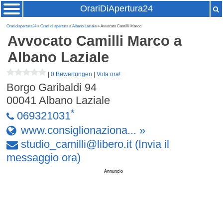
OrariDiApertura24
Oraridiapertura24
»
Orari di apertura a Albano Laziale
» Avvocato Camilli Marco
Avvocato Camilli Marco
a
Albano Laziale
|
0 Bewertungen
|
Vota ora!
Borgo Garibaldi 94
00041
Albano Laziale
*
069321031
www.consiglionaziona... »
studio
_
camilli
@
libero
.
it
(Invia il
messaggio ora)
Annuncio