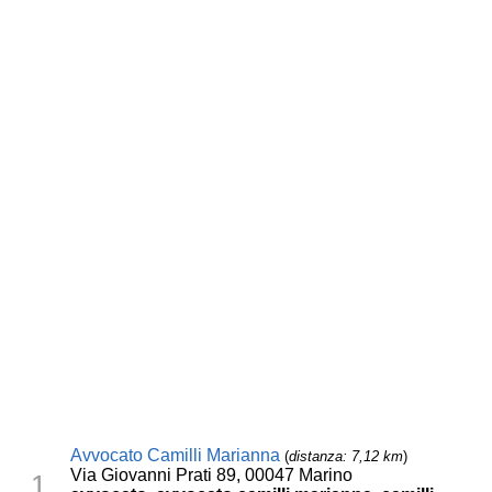
Avvocato Camilli Marianna
(
distanza: 7,12 km
)
Via Giovanni Prati 89, 00047 Marino
1