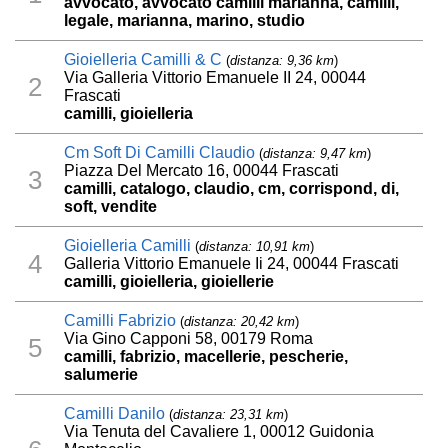
avvocato, avvocato camilli marianna, camilli,
legale, marianna, marino, studio
Gioielleria Camilli & C
(
distanza: 9,36 km
)
Via Galleria Vittorio Emanuele II 24, 00044
2
Frascati
camilli, gioielleria
Cm Soft Di Camilli Claudio
(
distanza: 9,47 km
)
Piazza Del Mercato 16, 00044 Frascati
3
camilli, catalogo, claudio, cm, corrispond, di,
soft, vendite
Gioielleria Camilli
(
distanza: 10,91 km
)
4
Galleria Vittorio Emanuele Ii 24, 00044 Frascati
camilli, gioielleria, gioiellerie
Camilli Fabrizio
(
distanza: 20,42 km
)
Via Gino Capponi 58, 00179 Roma
5
camilli, fabrizio, macellerie, pescherie,
salumerie
Camilli Danilo
(
distanza: 23,31 km
)
Via Tenuta del Cavaliere 1, 00012 Guidonia