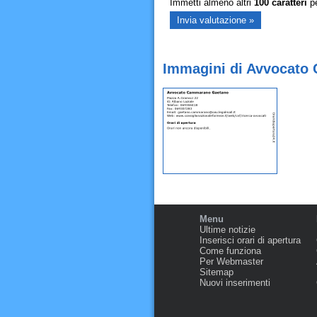
Immetti almeno altri
100
caratteri
pe
Immagini di Avvocato
Menu
Ultime notizie
Inserisci orari di apertura
Come funziona
Per Webmaster
Sitemap
Nuovi inserimenti