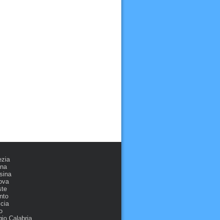
ezia
ona
sina
ova
ste
nto
cia
o
io Calabria