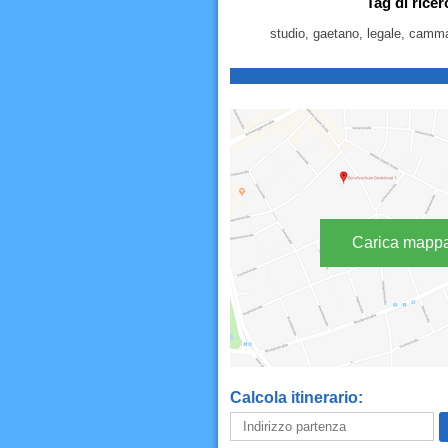
Tag di ric
studio, gaetano, legale, camm
Carica mapp
Calcola itinerario: