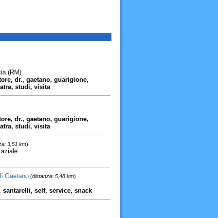
cia (RM)
tore, dr., gaetano, guarigione,
ra, studi, visita
tore, dr., gaetano, guarigione,
ra, studi, visita
za: 3,51 km
)
aziale
li Gaetano
(
distanza: 5,48 km
)
santarelli, self, service, snack