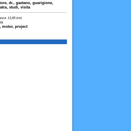
tore, dr., gaetano, guarigione,
ra, studi, visita
anza: 13,85 km
)
ia
, motor, project