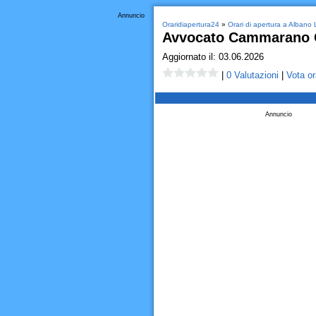
Annuncio
Oraridiapertura24
»
Orari di apertura a Albano 
Avvocato Cammarano 
Aggiornato il: 03.06.2026
|
0 Valutazioni
|
Vota or
Annuncio