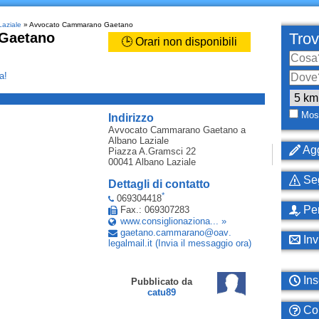
Laziale
» Avvocato Cammarano Gaetano
Gaetano
Trov
🕒 Orari non disponibili
a!
_
Most
Indirizzo
Avvocato Cammarano Gaetano
a
Albano Laziale
Agg
Piazza A.Gramsci 22
00041
Albano Laziale
Seg
Dettagli di contatto
*
069304418
Per
Fax.: 069307283
www.consiglionaziona... »
gaetano
.
cammarano
@
oav
.
Inv
legalmail
.
it
(Invia il messaggio ora)
Ins
Pubblicato da
catu89
Com