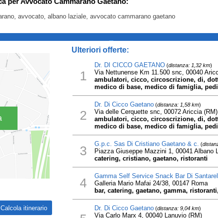
erca per Avvocato Cammarano Gaetano:
arano, avvocato, albano laziale, avvocato cammarano gaetano
_
Ulteriori offerte:
Dr. DI CICCO GAETANO
(
distanza: 1,32 km
)
1
Via Nettunense Km 11.500 snc, 00040 Aric
ambulatori, cicco, circoscrizione, di, dot
medico di base, medico di famiglia, pediat
Dr. Di Cicco Gaetano
(
distanza: 1,58 km
)
2
Via delle Cerquette snc, 00072 Ariccia (RM)
a
ambulatori, cicco, circoscrizione, di, dot
medico di base, medico di famiglia, pediat
G.p.c. Sas Di Cristiano Gaetano & c.
(
distan
3
Piazza Giuseppe Mazzini 1, 00041 Albano L
catering, cristiano, gaetano, ristoranti
Gamma Self Service Snack Bar Di Santarel
4
Galleria Mario Mafai 24/38, 00147 Roma
bar, catering, gaetano, gamma, ristoranti, 
Dr. Di Cicco Gaetano
(
distanza: 9,04 km
)
Via Carlo Marx 4, 00040 Lanuvio (RM)