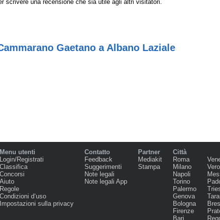
r scrivere una recensione che sia utile agli altri visitatori.
 Cammarano Gaetano a Albano Laziale
Menu utenti
Contatto
Partner
Città
Login/Registrati
Feedback
Mediakit
Roma
Ven
Classifica
Suggerimenti
Stampa
Milano
Ver
Concorsi
Note legali
Napoli
Mes
Aiuto
Note legali App
Torino
Pad
Regole
Palermo
Trie
Condizioni d‘uso
Genova
Tara
Impostazioni sulla privacy
Bologna
Bres
Firenze
Prat
Bari
Regg