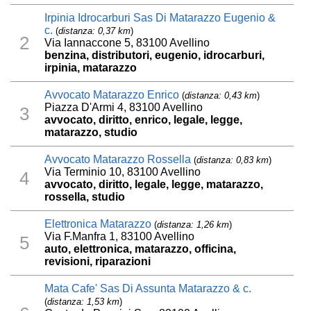
Irpinia Idrocarburi Sas Di Matarazzo Eugenio &
c.
(
distanza: 0,37 km
)
2
Via Iannaccone 5, 83100 Avellino
benzina, distributori, eugenio, idrocarburi,
irpinia, matarazzo
Avvocato Matarazzo Enrico
(
distanza: 0,43 km
)
Piazza D'Armi 4, 83100 Avellino
3
avvocato, diritto, enrico, legale, legge,
matarazzo, studio
Avvocato Matarazzo Rossella
(
distanza: 0,83 km
)
Via Terminio 10, 83100 Avellino
4
avvocato, diritto, legale, legge, matarazzo,
rossella, studio
Elettronica Matarazzo
(
distanza: 1,26 km
)
Via F.Manfra 1, 83100 Avellino
5
auto, elettronica, matarazzo, officina,
revisioni, riparazioni
Mata Cafe' Sas Di Assunta Matarazzo & c.
(
distanza: 1,53 km
)