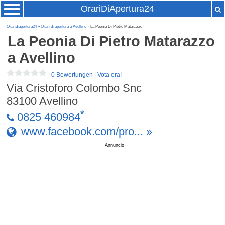
OrariDiApertura24
Oraridiapertura24
»
Orari di apertura a Avellino
» La Peonia Di Pietro Matarazzo
La Peonia Di Pietro Matarazzo
a Avellino
|
0 Bewertungen
|
Vota ora!
Via Cristoforo Colombo Snc
83100
Avellino
*
0825 460984
www.facebook.com/pro... »
Annuncio