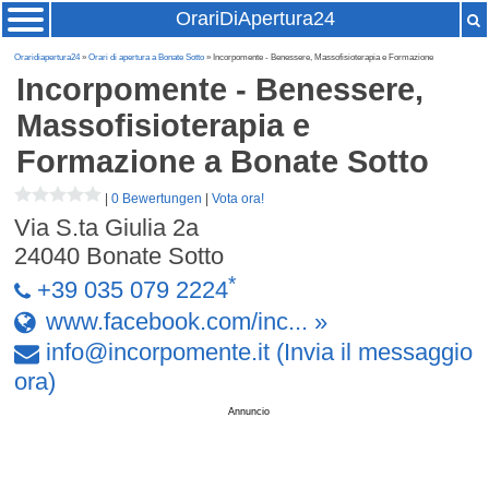
OrariDiApertura24
Oraridiapertura24
»
Orari di apertura a Bonate Sotto
» Incorpomente - Benessere, Massofisioterapia e Formazione
Incorpomente - Benessere,
Massofisioterapia e
Formazione
a Bonate Sotto
|
0 Bewertungen
|
Vota ora!
Via S.ta Giulia 2a
24040
Bonate Sotto
*
+39 035 079 2224
www.facebook.com/inc... »
info
@
incorpomente
.
it
(Invia il messaggio
ora)
Annuncio