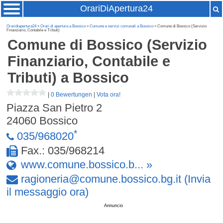
OrariDiApertura24
Oraridiapertura24
»
Orari di apertura a Bossico
»
Comune e servizi comunali a Bossico
» Comune di Bossico (Servizio
Finanziario, Contabile e Tributi)
Comune di Bossico (Servizio
Finanziario, Contabile e
Tributi)
a Bossico
|
0 Bewertungen
|
Vota ora!
Piazza San Pietro 2
24060
Bossico
*
035/968020
Fax.: 035/968214
www.comune.bossico.b... »
ragioneria
@
comune
.
bossico
.
bg
.
it
(Invia
il messaggio ora)
Annuncio