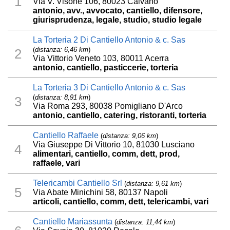
1
Via V. Visone 106, 80023 Caivano
antonio, avv., avvocato, cantiello, difensore,
giurisprudenza, legale, studio, studio legale
La Torteria 2 Di Cantiello Antonio & c. Sas
(
distanza: 6,46 km
)
2
Via Vittorio Veneto 103, 80011 Acerra
antonio, cantiello, pasticcerie, torteria
La Torteria 3 Di Cantiello Antonio & c. Sas
(
distanza: 8,91 km
)
3
Via Roma 293, 80038 Pomigliano D'Arco
antonio, cantiello, catering, ristoranti, torteria
Cantiello Raffaele
(
distanza: 9,06 km
)
Via Giuseppe Di Vittorio 10, 81030 Lusciano
4
alimentari, cantiello, comm, dett, prod,
raffaele, vari
Telericambi Cantiello Srl
(
distanza: 9,61 km
)
5
Via Abate Minichini 58, 80137 Napoli
articoli, cantiello, comm, dett, telericambi, vari
Cantiello Mariassunta
(
distanza: 11,44 km
)