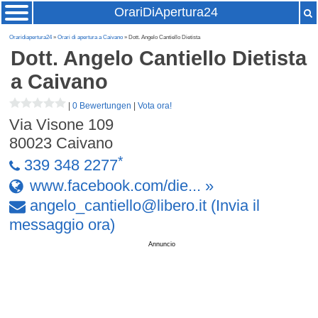
OrariDiApertura24
Oraridiapertura24
»
Orari di apertura a Caivano
» Dott. Angelo Cantiello Dietista
Dott. Angelo Cantiello Dietista
a Caivano
|
0 Bewertungen
|
Vota ora!
Via Visone 109
80023
Caivano
*
339 348 2277
www.facebook.com/die... »
angelo
_
cantiello
@
libero
.
it
(Invia il
messaggio ora)
Annuncio