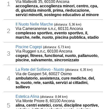
Via Matteotti 35, 60100 Ancona
1
accoglienza, accoglienza minori, centro, cpa,
di, giustizia minorili, prima, rieducazione,
servizi minorili, sostegno educativo al minore
Il Nuoto Nelle Marche
(
distanza: 5,36 km
)
Via Cameranense s.n.c, 60131 Ancona
2
complesso sportivo, evento sportivo, il,
marche, nelle, nuoto, piscina pubblica, stadio
Piscine Cogepi
(
distanza: 5,73 km
)
Via Ruggeri s.n.c, 60100 Ancona
3
cogepi, fitness, functional, nuoto, pallanuoto,
piscine, salvamento, sincronizzato
La Rete del Sollievo - Nuoto
(
distanza: 6,35 km
)
Via de Gasperi 54, 60027 Osimo
4
ambulatorio, assistenza, cure mediche, del,
la, nuoto, rete, sanità, servizi ai cittadini,
sollievo
Estetica Alina
(
distanza: 9,94 km
)
Via Monte Priore 8, 60100 Ancona
5
alina, centri estetici, corsi, discipline sportive,