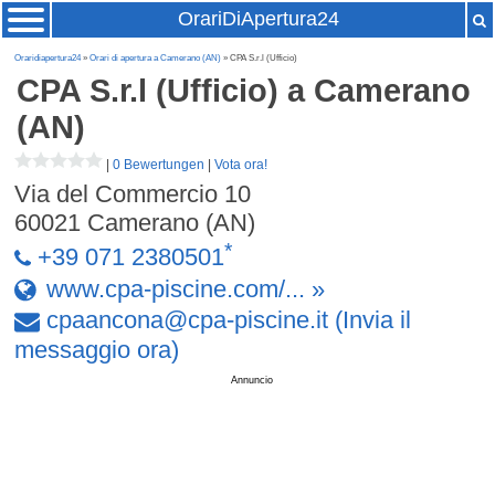
OrariDiApertura24
Oraridiapertura24
»
Orari di apertura a Camerano (AN)
» CPA S.r.l (Ufficio)
CPA S.r.l (Ufficio)
a Camerano
(AN)
|
0 Bewertungen
|
Vota ora!
Via del Commercio 10
60021
Camerano (AN)
*
+39 071 2380501
www.cpa-piscine.com/... »
cpaancona
@
cpa-piscine
.
it
(Invia il
messaggio ora)
Annuncio