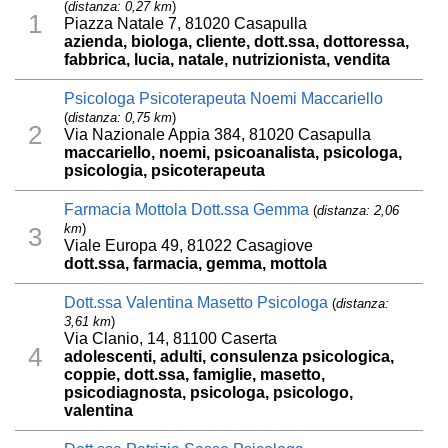
(
distanza: 0,27 km
)
1
Piazza Natale 7, 81020 Casapulla
azienda, biologa, cliente, dott.ssa, dottoressa,
fabbrica, lucia, natale, nutrizionista, vendita
Psicologa Psicoterapeuta Noemi Maccariello
(
distanza: 0,75 km
)
2
Via Nazionale Appia 384, 81020 Casapulla
maccariello, noemi, psicoanalista, psicologa,
psicologia, psicoterapeuta
Farmacia Mottola Dott.ssa Gemma
(
distanza: 2,06
km
)
3
Viale Europa 49, 81022 Casagiove
dott.ssa, farmacia, gemma, mottola
Dott.ssa Valentina Masetto Psicologa
(
distanza:
3,61 km
)
Via Clanio, 14, 81100 Caserta
4
adolescenti, adulti, consulenza psicologica,
coppie, dott.ssa, famiglie, masetto,
psicodiagnosta, psicologa, psicologo,
valentina