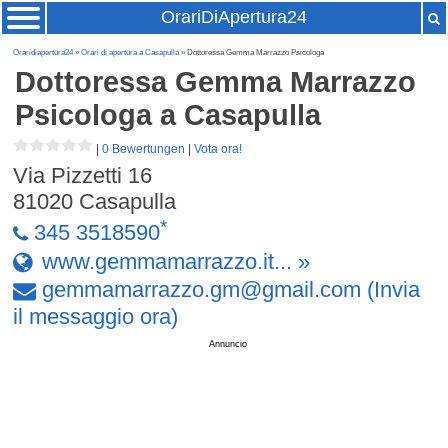
OrariDiApertura24
Oraridiapertura24
»
Orari di apertura a Casapulla
» Dottoressa Gemma Marrazzo Psicologa
Dottoressa Gemma Marrazzo
Psicologa
a Casapulla
|
0 Bewertungen
|
Vota ora!
Via Pizzetti 16
81020
Casapulla
*
345 3518590
www.gemmamarrazzo.it... »
gemmamarrazzo
.
gm
@
gmail
.
com
(Invia
il messaggio ora)
Annuncio