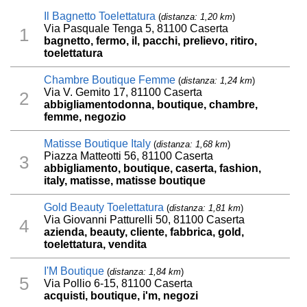
Il Bagnetto Toelettatura
(
distanza: 1,20 km
)
Via Pasquale Tenga 5, 81100 Caserta
1
bagnetto, fermo, il, pacchi, prelievo, ritiro,
toelettatura
Chambre Boutique Femme
(
distanza: 1,24 km
)
Via V. Gemito 17, 81100 Caserta
2
abbigliamentodonna, boutique, chambre,
femme, negozio
Matisse Boutique Italy
(
distanza: 1,68 km
)
Piazza Matteotti 56, 81100 Caserta
3
abbigliamento, boutique, caserta, fashion,
italy, matisse, matisse boutique
Gold Beauty Toelettatura
(
distanza: 1,81 km
)
Via Giovanni Patturelli 50, 81100 Caserta
4
azienda, beauty, cliente, fabbrica, gold,
toelettatura, vendita
I'M Boutique
(
distanza: 1,84 km
)
5
Via Pollio 6-15, 81100 Caserta
acquisti, boutique, i'm, negozi