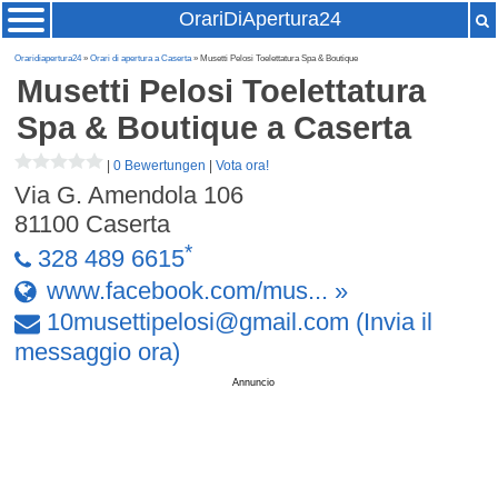
OrariDiApertura24
Oraridiapertura24
»
Orari di apertura a Caserta
» Musetti Pelosi Toelettatura Spa & Boutique
Musetti Pelosi Toelettatura
Spa & Boutique
a Caserta
|
0 Bewertungen
|
Vota ora!
Via G. Amendola 106
81100
Caserta
*
328 489 6615
www.facebook.com/mus... »
10musettipelosi
@
gmail
.
com
(Invia il
messaggio ora)
Annuncio