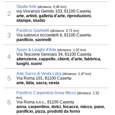
Studio Arte
(
distanza: 0,46 km
)
via Vincenzo Gemito 103, 81100 Caserta
2
arte, artisti, galleria d'arte, riproduzioni,
stampe, studio
Panificio Savinelli
(
distanza: 0,71 km
)
3
Via ludovico ricciardelli 6, 81100 Caserta
panificio, savinelli
Suoni & Luoghi d'Arte
(
distanza: 1,02 km
)
Via Tescione Gennaro 34, 81100 Caserta
4
attenzione, cappello, clienti, d'arte, fabbrica,
luoghi, suoni
Arte Sacra di Vesta Lidia
(
distanza: 1,47 km
)
5
Via Roma 101, 81100 Caserta
arte, lidia, sacra, vesta
Panificio Carpentino Anna Micco
(
distanza: 1,52
km
)
6
Via Roma s.n.c., 81100 Caserta
anna, carpentino, dolci, focacce, micco, pane,
panificio, pizza, prodotti da forno