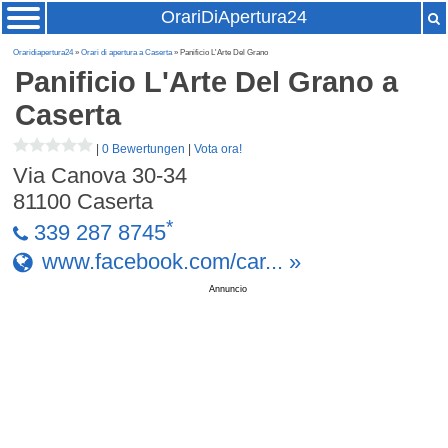
OrariDiApertura24
Oraridiapertura24
»
Orari di apertura a Caserta
» Panificio L'Arte Del Grano
Panificio L'Arte Del Grano
a
Caserta
|
0 Bewertungen
|
Vota ora!
Via Canova 30-34
81100
Caserta
*
339 287 8745
www.facebook.com/car... »
Annuncio