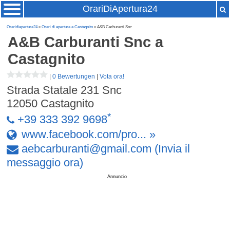
OrariDiApertura24
Oraridiapertura24
»
Orari di apertura a Castagnito
» A&B Carburanti Snc
A&B Carburanti Snc
a
Castagnito
|
0 Bewertungen
|
Vota ora!
Strada Statale 231 Snc
12050
Castagnito
*
+39 333 392 9698
www.facebook.com/pro... »
aebcarburanti
@
gmail
.
com
(Invia il
messaggio ora)
Annuncio