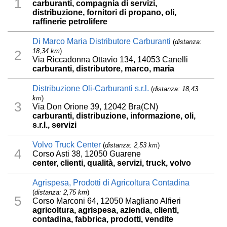
1
carburanti, compagnia di servizi,
distribuzione, fornitori di propano, oli,
raffinerie petrolifere
Di Marco Maria Distributore Carburanti
(
distanza:
18,34 km
)
2
Via Riccadonna Ottavio 134, 14053 Canelli
carburanti, distributore, marco, maria
Distribuzione Oli-Carburanti s.r.l.
(
distanza: 18,43
km
)
3
Via Don Orione 39, 12042 Bra(CN)
carburanti, distribuzione, informazione, oli,
s.r.l., servizi
Volvo Truck Center
(
distanza: 2,53 km
)
4
Corso Asti 38, 12050 Guarene
center, clienti, qualità, servizi, truck, volvo
Agrispesa, Prodotti di Agricoltura Contadina
(
distanza: 2,75 km
)
5
Corso Marconi 64, 12050 Magliano Alfieri
agricoltura, agrispesa, azienda, clienti,
contadina, fabbrica, prodotti, vendite