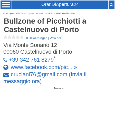
OrariDiApertura24
Oraridiapertura24
»
Orari di apertura a Castelnuovo di Porto
» Bullzone of Picchiotti
Bullzone of Picchiotti
a
Castelnuovo di Porto
|
0 Bewertungen
|
Vota ora!
Via Monte Soriano 12
00060
Castelnuovo di Porto
*
+39 342 761 8279
www.facebook.com/pic... »
cruciani76
@
gmail
.
com
(Invia il
messaggio ora)
Annuncio