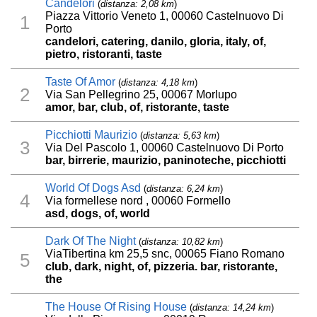
Candelori
(
distanza: 2,08 km
)
Piazza Vittorio Veneto 1, 00060 Castelnuovo Di
1
Porto
candelori, catering, danilo, gloria, italy, of,
pietro, ristoranti, taste
Taste Of Amor
(
distanza: 4,18 km
)
2
Via San Pellegrino 25, 00067 Morlupo
amor, bar, club, of, ristorante, taste
Picchiotti Maurizio
(
distanza: 5,63 km
)
3
Via Del Pascolo 1, 00060 Castelnuovo Di Porto
bar, birrerie, maurizio, paninoteche, picchiotti
World Of Dogs Asd
(
distanza: 6,24 km
)
4
Via formellese nord , 00060 Formello
asd, dogs, of, world
Dark Of The Night
(
distanza: 10,82 km
)
ViaTibertina km 25,5 snc, 00065 Fiano Romano
5
club, dark, night, of, pizzeria. bar, ristorante,
the
The House Of Rising House
(
distanza: 14,24 km
)