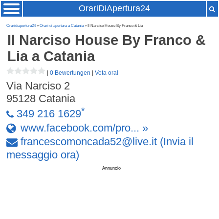
OrariDiApertura24
Oraridiapertura24
»
Orari di apertura a Catania
» Il Narciso House By Franco & Lia
Il Narciso House By Franco &
Lia
a Catania
|
0 Bewertungen
|
Vota ora!
Via Narciso 2
95128
Catania
*
349 216 1629
www.facebook.com/pro... »
francescomoncada52
@
live
.
it
(Invia il
messaggio ora)
Annuncio