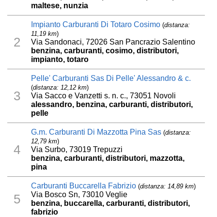
maltese, nunzia
Impianto Carburanti Di Totaro Cosimo
(
distanza:
11,19 km
)
2
Via Sandonaci, 72026 San Pancrazio Salentino
benzina, carburanti, cosimo, distributori,
impianto, totaro
Pelle' Carburanti Sas Di Pelle' Alessandro & c.
(
distanza: 12,12 km
)
3
Via Sacco e Vanzetti s. n. c., 73051 Novoli
alessandro, benzina, carburanti, distributori,
pelle
G.m. Carburanti Di Mazzotta Pina Sas
(
distanza:
12,79 km
)
4
Via Surbo, 73019 Trepuzzi
benzina, carburanti, distributori, mazzotta,
pina
Carburanti Buccarella Fabrizio
(
distanza: 14,89 km
)
Via Bosco Sn, 73010 Veglie
5
benzina, buccarella, carburanti, distributori,
fabrizio