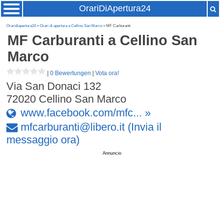
OrariDiApertura24
Oraridiapertura24
»
Orari di apertura a Cellino San Marco
» MF Carburanti
MF Carburanti
a Cellino San
Marco
|
0 Bewertungen
|
Vota ora!
Via San Donaci 132
72020
Cellino San Marco
www.facebook.com/mfc... »
mfcarburanti
@
libero
.
it
(Invia il
messaggio ora)
Annuncio