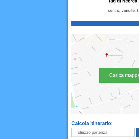
Tag di ricerca
centro, vendite, f
Carica mapp
Calcola itinerario: