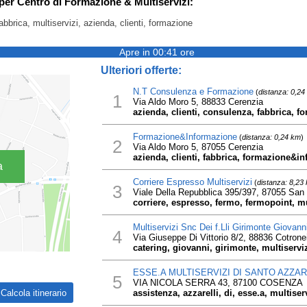
 per Centro di Formazione & Multiservizi:
abbrica, multiservizi, azienda, clienti, formazione
Apre in 00:41 ore
Ulteriori offerte:
N.T Consulenza e Formazione
(
distanza: 0,24
1
Via Aldo Moro 5, 88833 Cerenzia
azienda, clienti, consulenza, fabbrica, fo
Formazione&Informazione
(
distanza: 0,24 km
)
2
Via Aldo Moro 5, 87055 Cerenzia
azienda, clienti, fabbrica, formazione&i
a
Corriere Espresso Multiservizi
(
distanza: 8,23
3
Viale Della Repubblica 395/397, 87055 San 
corriere, espresso, fermo, fermopoint, mu
Multiservizi Snc Dei f.Lli Girimonte Giovan
4
Via Giuseppe Di Vittorio 8/2, 88836 Cotrone
catering, giovanni, girimonte, multiserviz
ESSE.A MULTISERVIZI DI SANTO AZZAR
5
VIA NICOLA SERRA 43, 87100 COSENZA
assistenza, azzarelli, di, esse.a, multiser