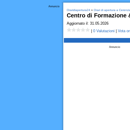
Annuncio
Oraridiapertura24
»
Orari di apertura a Cerenzi
Centro di Formazione &
Aggiornato il: 31.05.2026
|
0 Valutazioni
|
Vota or
Annuncio