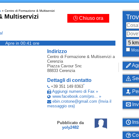
a
» Centro di Formazione & Multiservizi
 Multiservizi
Trov
🕒 Chiuso ora
a!
Apre in 00:41 ore
Most
Indirizzo
Centro di Formazione & Multiservizi
a
Cerenzia
Agg
Piazza Cavour Snc
88833
Cerenzia
Seg
Dettagli di contatto
*
+39 351 149 8363
Per
Aggiungi numero di Fax »
www.facebook.com/pro... »
ebin
.
crotone
@
gmail
.
com
(Invia il
Inv
messaggio ora)
Ins
Pubblicato da
yoly2482
Com