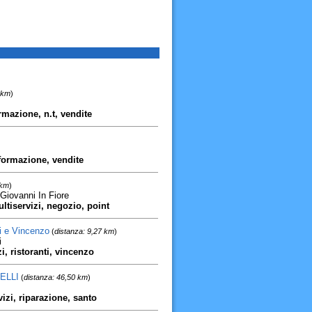
 km
)
rmazione, n.t, vendite
nformazione, vendite
 km
)
Giovanni In Fiore
ltiservizi, negozio, point
ni e Vincenzo
(
distanza: 9,27 km
)
i
i, ristoranti, vincenzo
ELLI
(
distanza: 46,50 km
)
vizi, riparazione, santo