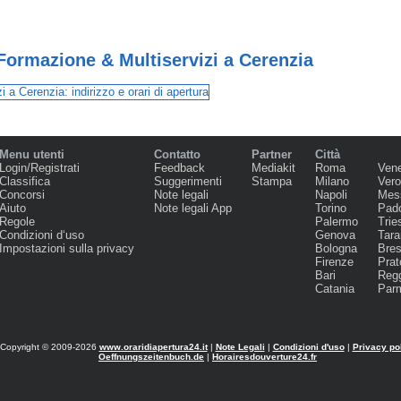
Formazione & Multiservizi a Cerenzia
Menu utenti
Contatto
Partner
Città
Login/Registrati
Feedback
Mediakit
Roma
Ven
Classifica
Suggerimenti
Stampa
Milano
Ver
Concorsi
Note legali
Napoli
Mes
Aiuto
Note legali App
Torino
Pad
Regole
Palermo
Trie
Condizioni d‘uso
Genova
Tara
Impostazioni sulla privacy
Bologna
Bres
Firenze
Prat
Bari
Regg
Catania
Par
Copyright © 2009-2026
www.oraridiapertura24.it
|
Note Legali
|
Condizioni d'uso
|
Privacy po
Oeffnungszeitenbuch.de
|
Horairesdouverture24.fr