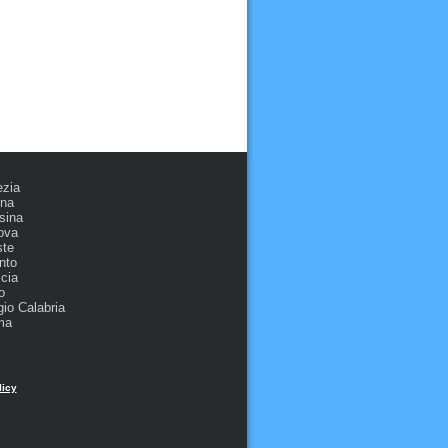
ezia
ona
sina
ova
ste
nto
cia
o
io Calabria
ma
licy