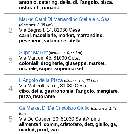
antonio, catering, della, di, l'angolo, pizza,
ristoranti, romano
Market Carni Di Marrandino Stella e c. Sas
(
distanza: 0,38 km
)
2
Via Bagno f. 14, 81030 Cesa
carni, macellerie, market, marrandino,
pescherie, salumerie, stella
Super Market
(
distanza: 0,53 km
)
Via Marconi 45, 81030 Cesa
3
coloniali, drogherie, giuseppe, market,
michele, super, supermarket
L'Angolo della Pizza
(
distanza: 0,63 km
)
Via Matteotti s.n.c., 81030 Cesa
4
cibo, della, gastronomia, l'angolo, mangiare,
pizza, ristorante
Gs Market Di De Cristofaro Giulio
(
distanza: 1,41
km
)
5
Via De Gasperi 23, 81030 Sant'Arpino
alimentari, comm, cristofaro, dett, giulio, gs,
market, prod, vari