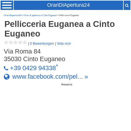
OrariDiApertura24
Oraridiapertura24
»
Orari di apertura a Cinto Euganeo
» Pellicceria Euganea
Pellicceria Euganea
a Cinto
Euganeo
|
0 Bewertungen
|
Vota ora!
Via Roma 84
35030
Cinto Euganeo
*
+39 0429 94338
www.facebook.com/pel... »
Annuncio