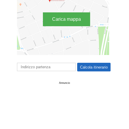
Carica mappa
Annuncio