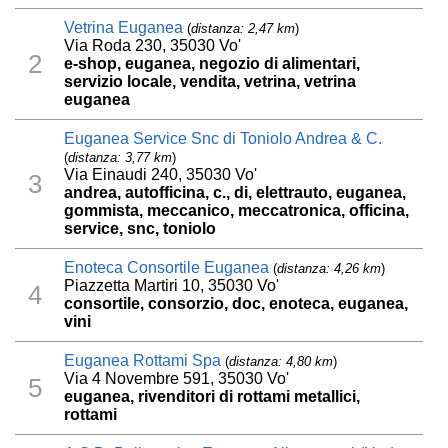
Vetrina Euganea
(
distanza: 2,47 km
)
Via Roda 230, 35030 Vo'
2
e-shop, euganea, negozio di alimentari,
servizio locale, vendita, vetrina, vetrina
euganea
Euganea Service Snc di Toniolo Andrea & C.
(
distanza: 3,77 km
)
Via Einaudi 240, 35030 Vo'
3
andrea, autofficina, c., di, elettrauto, euganea,
gommista, meccanico, meccatronica, officina,
service, snc, toniolo
Enoteca Consortile Euganea
(
distanza: 4,26 km
)
Piazzetta Martiri 10, 35030 Vo'
4
consortile, consorzio, doc, enoteca, euganea,
vini
Euganea Rottami Spa
(
distanza: 4,80 km
)
Via 4 Novembre 591, 35030 Vo'
5
euganea, rivenditori di rottami metallici,
rottami