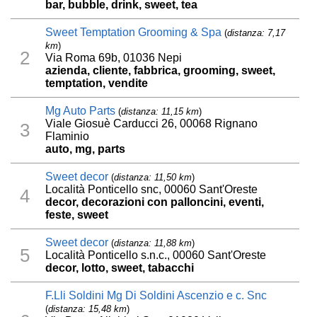
bar, bubble, drink, sweet, tea
Sweet Temptation Grooming & Spa
(
distanza: 7,17
km
)
2
Via Roma 69b, 01036 Nepi
azienda, cliente, fabbrica, grooming, sweet,
temptation, vendite
Mg Auto Parts
(
distanza: 11,15 km
)
Viale Giosuè Carducci 26, 00068 Rignano
3
Flaminio
auto, mg, parts
Sweet decor
(
distanza: 11,50 km
)
Località Ponticello snc, 00060 Sant'Oreste
4
decor, decorazioni con palloncini, eventi,
feste, sweet
Sweet decor
(
distanza: 11,88 km
)
5
Località Ponticello s.n.c., 00060 Sant'Oreste
decor, lotto, sweet, tabacchi
F.Lli Soldini Mg Di Soldini Ascenzio e c. Snc
(
distanza: 15,48 km
)