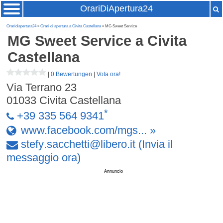
OrariDiApertura24
Oraridiapertura24
»
Orari di apertura a Civita Castellana
» MG Sweet Service
MG Sweet Service
a Civita
Castellana
|
0 Bewertungen
|
Vota ora!
Via Terrano 23
01033
Civita Castellana
*
+39 335 564 9341
www.facebook.com/mgs... »
stefy
.
sacchetti
@
libero
.
it
(Invia il
messaggio ora)
Annuncio