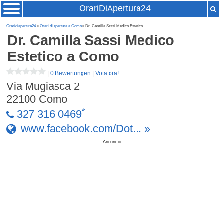
OrariDiApertura24
Oraridiapertura24
»
Orari di apertura a Como
» Dr. Camilla Sassi Medico Estetico
Dr. Camilla Sassi Medico
Estetico
a Como
|
0 Bewertungen
|
Vota ora!
Via Mugiasca 2
22100
Como
*
327 316 0469
www.facebook.com/Dot... »
Annuncio