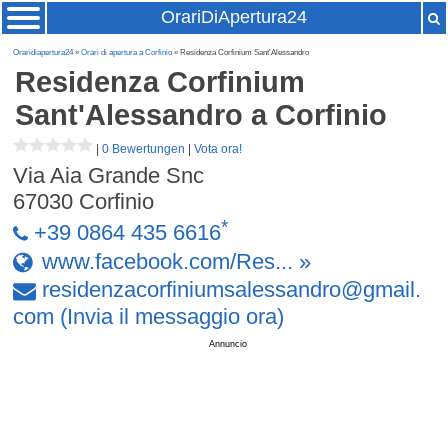
OrariDiApertura24
Oraridiapertura24
»
Orari di apertura a Corfinio
» Residenza Corfinium Sant'Alessandro
Residenza Corfinium
Sant'Alessandro
a Corfinio
|
0 Bewertungen
|
Vota ora!
Via Aia Grande Snc
67030
Corfinio
*
+39 0864 435 6616
www.facebook.com/Res... »
residenzacorfiniumsalessandro
@
gmail
.
com
(Invia il messaggio ora)
Annuncio