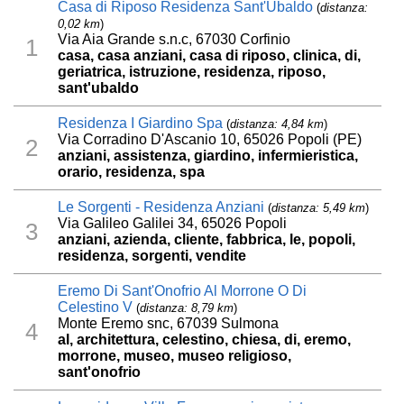
Casa di Riposo Residenza Sant'Ubaldo
(
distanza:
0,02 km
)
Via Aia Grande s.n.c, 67030 Corfinio
1
casa, casa anziani, casa di riposo, clinica, di,
geriatrica, istruzione, residenza, riposo,
sant'ubaldo
Residenza I Giardino Spa
(
distanza: 4,84 km
)
Via Corradino D'Ascanio 10, 65026 Popoli (PE)
2
anziani, assistenza, giardino, infermieristica,
orario, residenza, spa
Le Sorgenti - Residenza Anziani
(
distanza: 5,49 km
)
Via Galileo Galilei 34, 65026 Popoli
3
anziani, azienda, cliente, fabbrica, le, popoli,
residenza, sorgenti, vendite
Eremo Di Sant'Onofrio Al Morrone O Di
Celestino V
(
distanza: 8,79 km
)
Monte Eremo snc, 67039 Sulmona
4
al, architettura, celestino, chiesa, di, eremo,
morrone, museo, museo religioso,
sant'onofrio