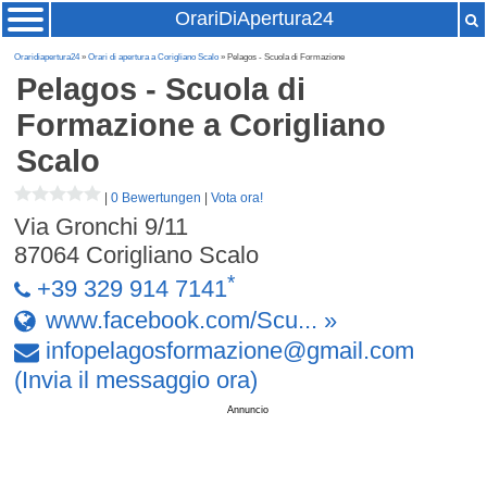
OrariDiApertura24
Oraridiapertura24
»
Orari di apertura a Corigliano Scalo
» Pelagos - Scuola di Formazione
Pelagos - Scuola di
Formazione
a Corigliano
Scalo
|
0 Bewertungen
|
Vota ora!
Via Gronchi 9/11
87064
Corigliano Scalo
*
+39 329 914 7141
www.facebook.com/Scu... »
infopelagosformazione
@
gmail
.
com
(Invia il messaggio ora)
Annuncio