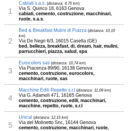
Cabiati s.a.s.
(
distanza: 4,70 km
)
Via S. Quirico 18, 6163 Genova
1
cabiati, cemento, costruzione, macchinari,
ruote, s.a.s.
Bed & Breakfast Mulini di Piazza
(
distanza: 10,10
km
)
2
Via De Negri 6/3, 16015 Casella (GE)
bed, belleza, breakfast, di, dream, hair, mulini,
parrucchieri, piazza, salud, spa
Eurocolors sas
(
distanza: 10,74 km
)
Via Piacenza 89/90, 16138 Genova
3
cemento, costruzione, eurocolors,
macchinari, ruote, sas
Macchine Edili Repetto s.r.l
(
distanza: 11,09 km
)
Via G. Adamoli 471, 16165 Genova
4
cemento, costruzione, edili, macchinari,
macchine, repetto, ruote, s.r.l
Unical
(
distanza: 12,15 km
)
Via del Molinetto Snc, 16144 Genova
5
cemento, costruzione, macchinari, ruote,