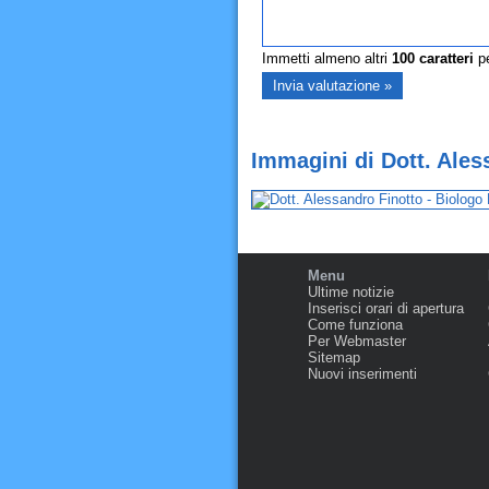
Immetti almeno altri
100
caratteri
pe
Immagini di Dott. Ales
Menu
Ultime notizie
Inserisci orari di apertura
Come funziona
Per Webmaster
Sitemap
Nuovi inserimenti