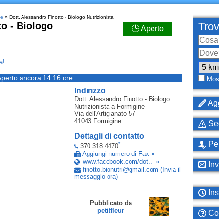
ne
» Dott. Alessandro Finotto - Biologo Nutrizionista
to - Biologo
Trov
🕒 Aperto
a!
Aperto ancora 14:16 ore
Most
Indirizzo
Dott. Alessandro Finotto - Biologo
Agg
Nutrizionista
a Formigine
Via dell'Artigianato 57
41043
Formigine
Seg
Dettagli di contatto
Per
*
370 318 4470
Aggiungi numero di Fax »
www.facebook.com/dot... »
Inv
finotto
.
bionutri
@
gmail
.
com
(Invia il
messaggio ora)
Ins
Pubblicato da
petitfleur
Com