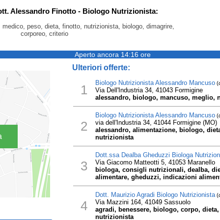
ott. Alessandro Finotto - Biologo Nutrizionista:
 medico, peso, dieta, finotto, nutrizionista, biologo, dimagrire,
corporeo, criterio
Aperto ancora 14:16 ore
Ulteriori offerte:
Biologo Nutrizionista Alessandro Mancuso
(
1
Via Dell'Industria 34, 41043 Formigine
alessandro, biologo, mancuso, meglio, nut
Biologo Nutrizionista Alessandro Mancuso
(
2
via dell'Industria 34, 41044 Formigine (MO)
alessandro, alimentazione, biologo, diet
a
nutrizionista
Dott.ssa Dealba Gheduzzi Biologa Nutrizion
3
Via Giacomo Matteotti 5, 41053 Maranello
biologa, consigli nutrizionali, dealba, di
alimentare, gheduzzi, indicazioni aliment
Dott. Maurizio Agradi Biologo Nutrizionista
(
4
Via Mazzini 164, 41049 Sassuolo
agradi, benessere, biologo, corpo, dieta,
nutrizionista