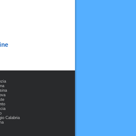
ine
ezia
ona
sina
ova
ste
nto
cia
o
io Calabria
ma