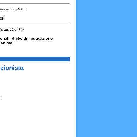
distanza: 6,68 km
)
oli
tanza: 10,07 km
)
onali, diete, dr., educazione
ionista
zionista
i.