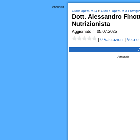
Annuncio
Oraridiapertura24
»
Orari di apertura a Formigi
Dott. Alessandro Finot
Nutrizionista
Aggiornato il: 05.07.2026
|
0 Valutazioni
|
Vota or
Annuncio