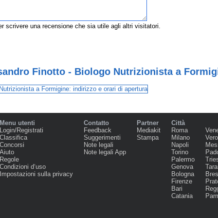
r scrivere una recensione che sia utile agli altri visitatori.
sandro Finotto - Biologo Nutrizionista a Formig
Menu utenti
Contatto
Partner
Città
Login/Registrati
Feedback
Mediakit
Roma
Ven
Classifica
Suggerimenti
Stampa
Milano
Ver
Concorsi
Note legali
Napoli
Mes
Aiuto
Note legali App
Torino
Pad
Regole
Palermo
Trie
Condizioni d‘uso
Genova
Tara
Impostazioni sulla privacy
Bologna
Bres
Firenze
Prat
Bari
Regg
Catania
Par