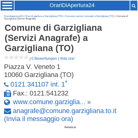
OrariDiApertura24
Oraridiapertura24
»
Orari di apertura a Garzigliana (TO)
»
Comune e servizi comunali a Garzigliana (TO)
» Comune di
Garzigliana (Servizi Anagrafe)
Comune di Garzigliana
(Servizi Anagrafe)
a
Garzigliana (TO)
|
0 Bewertungen
|
Vota ora!
Piazza V. Veneto 1
10060
Garzigliana (TO)
*
0121.341107 int. 1
Fax.: 0121.541232
www.comune.garziglia... »
anagrafe
@
comune
.
garzigliana
.
to
.
it
(Invia il messaggio ora)
Annuncio