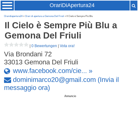
OrariDiApertura24
Oraridiapertura24
»
Orari di apertura a Gemona Del Friuli
» Il Cielo è Sempre Più Blu
Il Cielo è Sempre Più Blu
a
Gemona Del Friuli
|
0 Bewertungen
|
Vota ora!
Via Brondani 72
33013
Gemona Del Friuli
www.facebook.com/cie... »
dominimarco20
@
gmail
.
com
(Invia il
messaggio ora)
Annuncio