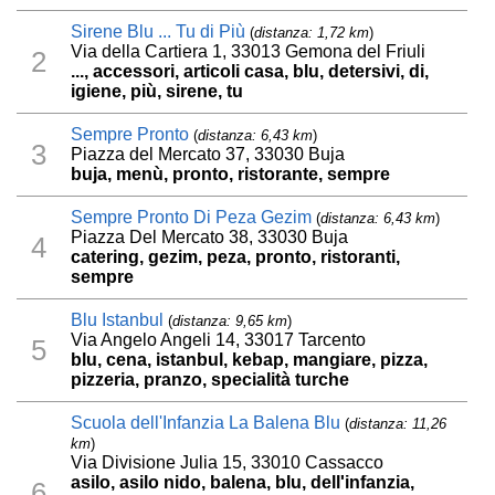
Sirene Blu ... Tu di Più
(
distanza: 1,72 km
)
Via della Cartiera 1, 33013 Gemona del Friuli
2
..., accessori, articoli casa, blu, detersivi, di,
igiene, più, sirene, tu
Sempre Pronto
(
distanza: 6,43 km
)
3
Piazza del Mercato 37, 33030 Buja
buja, menù, pronto, ristorante, sempre
Sempre Pronto Di Peza Gezim
(
distanza: 6,43 km
)
Piazza Del Mercato 38, 33030 Buja
4
catering, gezim, peza, pronto, ristoranti,
sempre
Blu Istanbul
(
distanza: 9,65 km
)
Via Angelo Angeli 14, 33017 Tarcento
5
blu, cena, istanbul, kebap, mangiare, pizza,
pizzeria, pranzo, specialità turche
Scuola dell'Infanzia La Balena Blu
(
distanza: 11,26
km
)
Via Divisione Julia 15, 33010 Cassacco
asilo, asilo nido, balena, blu, dell'infanzia,
6