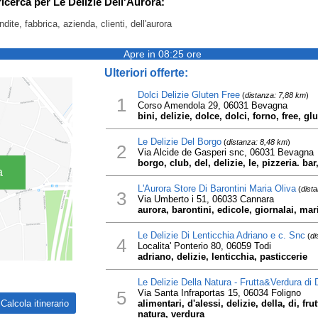
ricerca per Le Delizie Dell'Aurora:
ndite, fabbrica, azienda, clienti, dell'aurora
Apre in 08:25 ore
Ulteriori offerte:
Dolci Delizie Gluten Free
(
distanza: 7,88 km
)
1
Corso Amendola 29, 06031 Bevagna
bini, delizie, dolce, dolci, forno, free, gl
Le Delizie Del Borgo
(
distanza: 8,48 km
)
2
Via Alcide de Gasperi snc, 06031 Bevagna
borgo, club, del, delizie, le, pizzeria. bar
a
L'Aurora Store Di Barontini Maria Oliva
(
dist
3
Via Umberto i 51, 06033 Cannara
aurora, barontini, edicole, giornalai, mari
Le Delizie Di Lenticchia Adriano e c. Snc
(
di
4
Localita' Ponterio 80, 06059 Todi
adriano, delizie, lenticchia, pasticcerie
Le Delizie Della Natura - Frutta&Verdura di
5
Via Santa Infraportas 15, 06034 Foligno
alimentari, d'alessi, delizie, della, di, fr
natura, verdura