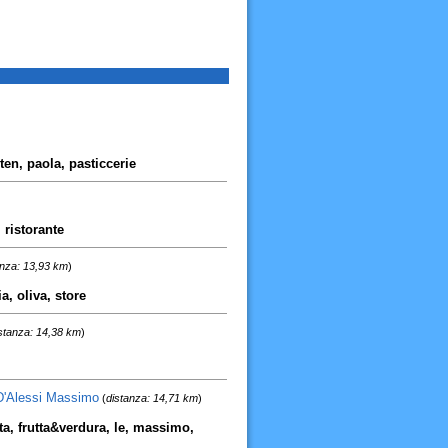
uten, paola, pasticcerie
, ristorante
anza: 13,93 km
)
a, oliva, store
stanza: 14,38 km
)
 D'Alessi Massimo
(
distanza: 14,71 km
)
utta, frutta&verdura, le, massimo,