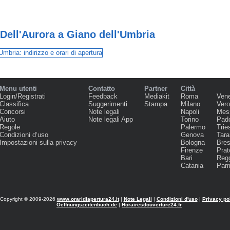
 Dell'Aurora a Giano dell'Umbria
Menu utenti
Contatto
Partner
Città
Login/Registrati
Feedback
Mediakit
Roma
Ven
Classifica
Suggerimenti
Stampa
Milano
Ver
Concorsi
Note legali
Napoli
Mes
Aiuto
Note legali App
Torino
Pad
Regole
Palermo
Trie
Condizioni d‘uso
Genova
Tara
Impostazioni sulla privacy
Bologna
Bres
Firenze
Prat
Bari
Regg
Catania
Par
Copyright © 2009-2026
www.oraridiapertura24.it
|
Note Legali
|
Condizioni d'uso
|
Privacy po
Oeffnungszeitenbuch.de
|
Horairesdouverture24.fr