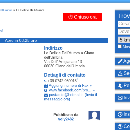
ell'Umbria
» Le Delizie Dell'Aurora
Trov
🕒 Chiuso ora
a!
Apre in 08:25 ore
Most
Indirizzo
Le Delizie Dell'Aurora
a Giano
dell'Umbria
Agg
Via Dell' Artigianato 13
06030
Giano dell'Umbria
Seg
Dettagli di contatto
*
+39 0742 960013
Per
Aggiungi numero di Fax »
www.facebook.com/pro... »
pastarolo
@
hotmail
.
it
(Invia il
Inv
messaggio ora)
Ins
Pubblicato da
yoly2482
Com