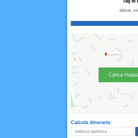
Tag di 
delizie, ve
Carica mapp
Calcola itinerario: