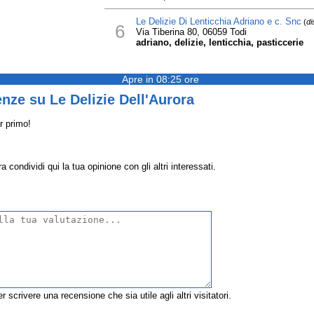
Le Delizie Di Lenticchia Adriano e c. Snc
(
di
6
Via Tiberina 80, 06059 Todi
adriano, delizie, lenticchia, pasticcerie
Apre in 08:25 ore
nze su Le Delizie Dell'Aurora
r primo!
 condividi qui la tua opinione con gli altri interessati.
r scrivere una recensione che sia utile agli altri visitatori.