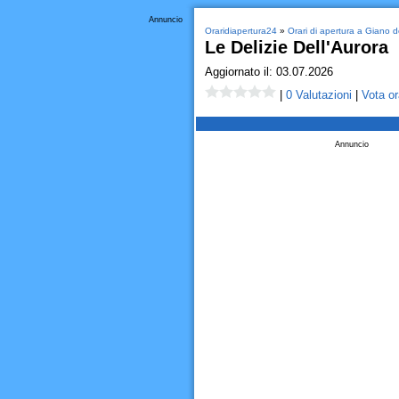
Annuncio
Oraridiapertura24
»
Orari di apertura a Giano d
Le Delizie Dell'Aurora
Aggiornato il: 03.07.2026
|
0 Valutazioni
|
Vota or
Annuncio