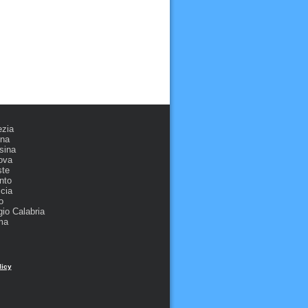
ezia
ona
sina
ova
ste
nto
cia
o
io Calabria
ma
licy