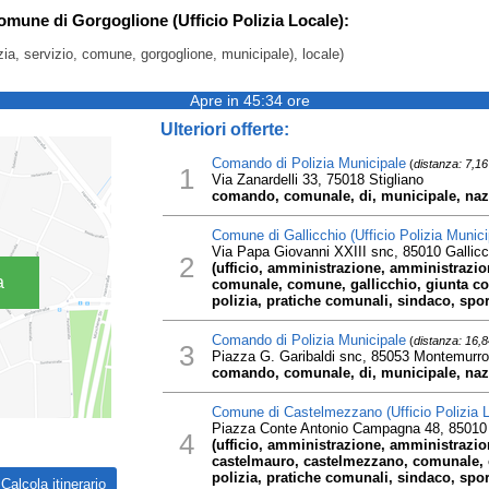
Comune di Gorgoglione (Ufficio Polizia Locale):
izia, servizio, comune, gorgoglione, municipale), locale)
Apre in 45:34 ore
Ulteriori offerte:
Comando di Polizia Municipale
(
distanza: 7,1
1
Via Zanardelli 33, 75018 Stigliano
comando, comunale, di, municipale, nazion
Comune di Gallicchio (Ufficio Polizia Munici
Via Papa Giovanni XXIII snc, 85010 Gallicc
2
(ufficio, amministrazione, amministrazio
a
comunale, comune, gallicchio, giunta co
polizia, pratiche comunali, sindaco, sport
Comando di Polizia Municipale
(
distanza: 16,
3
Piazza G. Garibaldi snc, 85053 Montemurro
comando, comunale, di, municipale, nazion
Comune di Castelmezzano (Ufficio Polizia L
Piazza Conte Antonio Campagna 48, 8501
4
(ufficio, amministrazione, amministrazio
castelmauro, castelmezzano, comunale, 
polizia, pratiche comunali, sindaco, spor