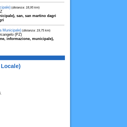
cipale)
(
distanza: 18,95 km
)
PZ
nicipale), san, san martino dagri
gri
a Municipale)
(
distanza: 19,75 km
)
rcangelo (PZ)
ne, informazione, municipale),
 Locale)
.