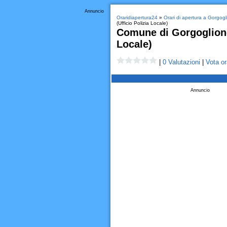
Annuncio
Oraridiapertura24
»
Orari di apertura a Gorgogl
(Ufficio Polizia Locale)
Comune di Gorgoglione 
Locale)
|
0 Valutazioni
|
Vota or
Annuncio