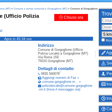
ione (MT)
»
Comune e servizi comunali a Gorgoglione (MT)
» Comune di Gorgoglione
Trov
(Ufficio Polizia
🕒 Chiuso ora
a!
Apre in 45:34 ore
Most
Indirizzo
Comune di Gorgoglione (Ufficio
Agg
Polizia Locale)
a Gorgoglione (MT)
Via Roma 159
75010
Gorgoglione (MT)
Seg
Dettagli di contatto
*
Per
0835 560078
Aggiungi numero di Fax »
comune.gorgoglione.m... »
Inv
polizialocale
@
comune
.
gorgoglione
.
mt
.
it
(Invia il messaggio ora)
Ins
Com