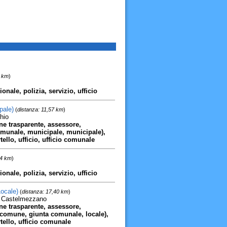
6 km
)
ale, polizia, servizio, ufficio
pale)
(
distanza: 11,57 km
)
hio
ne trasparente, assessore,
munale, municipale, municipale),
ello, ufficio, ufficio comunale
84 km
)
ale, polizia, servizio, ufficio
ocale)
(
distanza: 17,40 km
)
0 Castelmezzano
ne trasparente, assessore,
comune, giunta comunale, locale),
tello, ufficio comunale