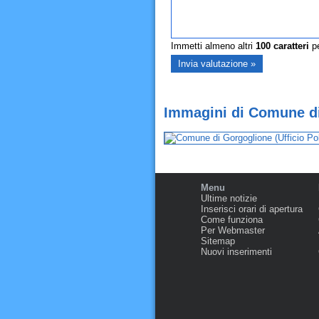
Immetti almeno altri
100
caratteri
pe
Immagini di Comune di 
Menu
Ultime notizie
Inserisci orari di apertura
Come funziona
Per Webmaster
Sitemap
Nuovi inserimenti