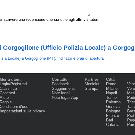
r scrivere una recensione che sia utile agli altri visitatori.
Gorgoglione (Ufficio Polizia Locale) a Gorgog
Menu utenti
Contatto
Partner
Città
Login/Registrati
Feedback
Mediakit
Roma
Ven
Classifica
Suggerimenti
Stampa
Milano
Ver
Concorsi
Note legali
Napoli
Mes
Aiuto
Note legali App
Torino
Pad
Regole
Palermo
Trie
Condizioni d‘uso
Genova
Tara
Impostazioni sulla privacy
Bologna
Bres
Firenze
Prat
Bari
Regg
Catania
Par