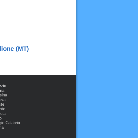
lione (MT)
ezia
ona
sina
ova
ste
nto
cia
o
io Calabria
ma