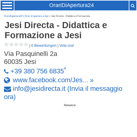
OrariDiApertura24
Oraridiapertura24
»
Orari di apertura a Jesi
» Jesi Directa - Didattica e Formazione
Jesi Directa - Didattica e
Formazione
a Jesi
|
0 Bewertungen
|
Vota ora!
Via Pasquinelli 2a
60035
Jesi
*
+39 380 756 6835
www.facebook.com/Jes... »
info
@
jesidirecta
.
it
(Invia il messaggio
ora)
Annuncio