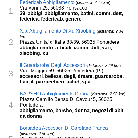
Federicab Abbigliamento
(
distanza: 2,17 km
)
Via Vanni 25, 56038 Ponsacco
1
29, abbigl, abbigliamento, batini, comm, dett,
federica, federicab, genere
X.b. Abbigliamento Di Xu Xiaobing
(
distanza: 2,34
km
)
2
Piazza Unita' d' Italia 38/39, 56025 Pontedera
abbigliamento, articoli, comm, dett, vari,
xiaobing, xu
Il Guardaroba Degli Accessori
(
distanza: 2,49 km
)
Via I Maggio 59, 56025 Pontedera (PI)
3
accessori, belleza, degli, dream, guardaroba,
hair, il, parrucchieri, salud, spa
BARSHO Abbigliamento Donna
(
distanza: 2,50 km
)
Piazza Camillo Benso Di Cavour 5, 56025
4
Pontedera
abbigliamento, barsho, donna, negozi di abiti
da donna
Borsadea Accessori Di Garofano Franca
(
distanza: 2,50 km
)