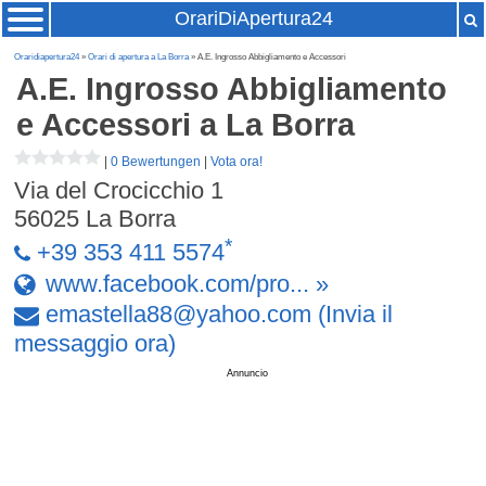
OrariDiApertura24
Oraridiapertura24
»
Orari di apertura a La Borra
» A.E. Ingrosso Abbigliamento e Accessori
A.E. Ingrosso Abbigliamento
e Accessori
a La Borra
|
0 Bewertungen
|
Vota ora!
Via del Crocicchio 1
56025
La Borra
*
+39 353 411 5574
www.facebook.com/pro... »
emastella88
@
yahoo
.
com
(Invia il
messaggio ora)
Annuncio