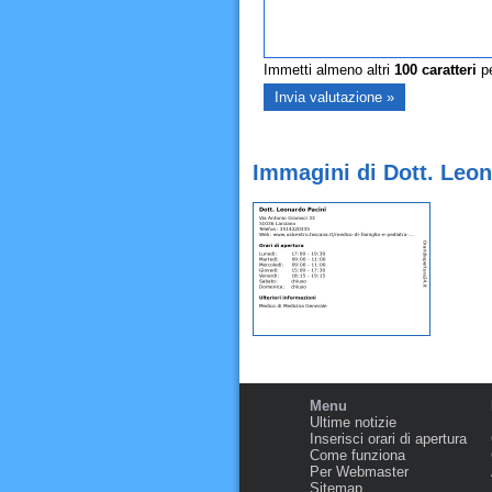
Immetti almeno altri
100
caratteri
pe
Immagini di Dott. Leon
Menu
Ultime notizie
Inserisci orari di apertura
Come funziona
Per Webmaster
Sitemap