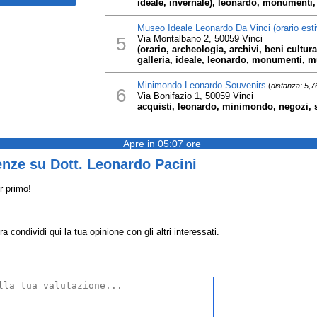
ideale, invernale), leonardo, monumenti, 
Museo Ideale Leonardo Da Vinci (orario esti
5
Via Montalbano 2, 50059 Vinci
(orario, archeologia, archivi, beni cultural
galleria, ideale, leonardo, monumenti, mu
Minimondo Leonardo Souvenirs
(
distanza: 5,
6
Via Bonifazio 1, 50059 Vinci
acquisti, leonardo, minimondo, negozi, 
Apre in 05:07 ore
nze su Dott. Leonardo Pacini
r primo!
 condividi qui la tua opinione con gli altri interessati.