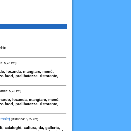
chio
za: 5,73 km
)
ardo, locanda, mangiare, menù,
zo fuori, prelibatezze, ristorante,
tanza: 5,73 km
)
eonardo, locanda, mangiare, menù,
zo fuori, prelibatezze, ristorante,
rnale)
(
distanza: 5,75 km
)
i, cataloghi, cultura, da, galleria,