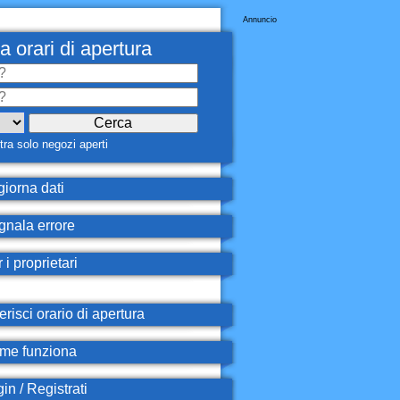
Annuncio
a orari di apertura
ra solo negozi aperti
iorna dati
nala errore
 i proprietari
erisci orario di apertura
e funziona
in / Registrati