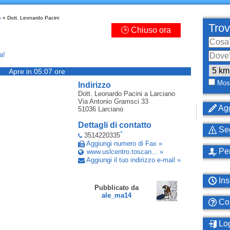
o
» Dott. Leonardo Pacini
Trov
🕒 Chiuso ora
a!
Apre in 05:07 ore
Most
Indirizzo
Dott. Leonardo Pacini
a Larciano
Via Antonio Gramsci 33
Agg
51036
Larciano
Dettagli di contatto
Seg
*
3514220335
Aggiungi numero di Fax »
Per
www.uslcentro.toscan... »
Aggiungi il tuo indirizzo e-mail »
Ins
Pubblicato da
ale_ma14
Com
Log