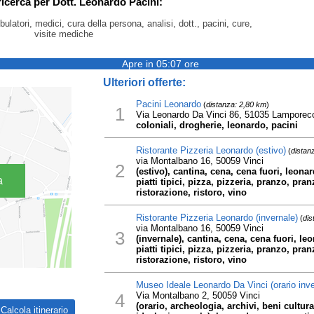
ricerca per Dott. Leonardo Pacini:
latori, medici, cura della persona, analisi, dott., pacini, cure,
visite mediche
Apre in 05:07 ore
Ulteriori offerte:
Pacini Leonardo
(
distanza: 2,80 km
)
1
Via Leonardo Da Vinci 86, 51035 Lamporec
coloniali, drogherie, leonardo, pacini
Ristorante Pizzeria Leonardo (estivo)
(
distan
via Montalbano 16, 50059 Vinci
2
(estivo), cantina, cena, cena fuori, leon
a
piatti tipici, pizza, pizzeria, pranzo, pran
ristorazione, ristoro, vino
Ristorante Pizzeria Leonardo (invernale)
(
dis
via Montalbano 16, 50059 Vinci
3
(invernale), cantina, cena, cena fuori, l
piatti tipici, pizza, pizzeria, pranzo, pran
ristorazione, ristoro, vino
Museo Ideale Leonardo Da Vinci (orario inve
4
Via Montalbano 2, 50059 Vinci
(orario, archeologia, archivi, beni cultural