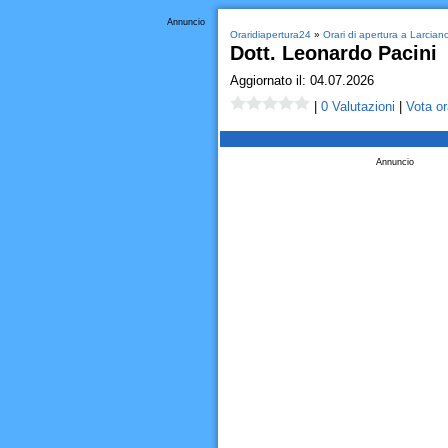
Annuncio
Oraridiapertura24
»
Orari di apertura a Larcian
Dott. Leonardo Pacini
Aggiornato il: 04.07.2026
|
0 Valutazioni
|
Vota or
Annuncio