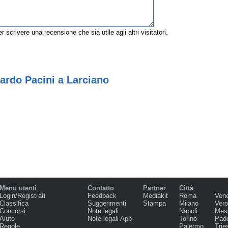
r scrivere una recensione che sia utile agli altri visitatori.
ardo Pacini a Larciano
Menu utenti
Contatto
Partner
Città
Login/Registrati
Feedback
Mediakit
Roma
Ven
Classifica
Suggerimenti
Stampa
Milano
Ver
Concorsi
Note legali
Napoli
Mes
Aiuto
Note legali App
Torino
Pad
Regole
Palermo
Trie