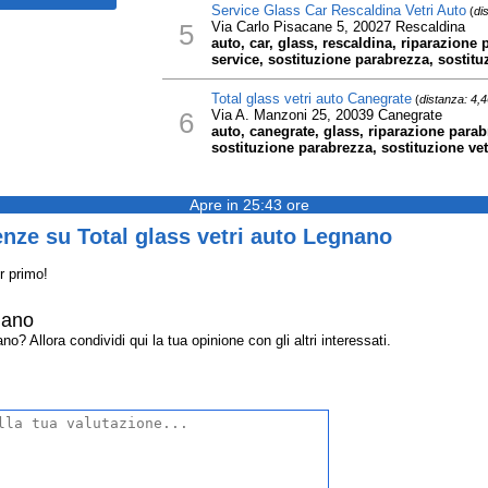
Service Glass Car Rescaldina Vetri Auto
(
di
5
Via Carlo Pisacane 5, 20027 Rescaldina
auto, car, glass, rescaldina, riparazione 
service, sostituzione parabrezza, sostituz
Total glass vetri auto Canegrate
(
distanza: 4,
6
Via A. Manzoni 25, 20039 Canegrate
auto, canegrate, glass, riparazione parabr
sostituzione parabrezza, sostituzione vetri
Apre in 25:43 ore
nze su Total glass vetri auto Legnano
r primo!
nano
o? Allora condividi qui la tua opinione con gli altri interessati.