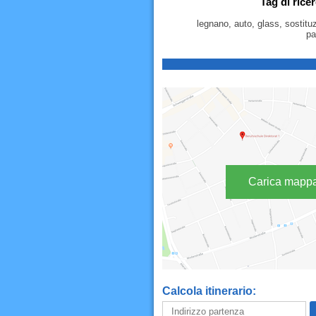
Tag di rice
legnano, auto, glass, sostituzi
pa
Carica mapp
Calcola itinerario: