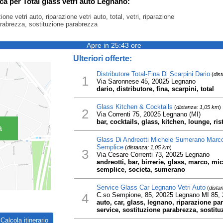
rca per Total glass vetri auto Legnano:
one vetri auto, riparazione vetri auto, total, vetri, riparazione
rabrezza, sostituzione parabrezza
Apre in 25:43 ore
Ulteriori offerte:
Distributore Total-Fina Di Scarpini Dario
(
dis
1
Via Saronnese 45, 20025 Legnano
dario, distributore, fina, scarpini, total
Glass Kitchen & Cocktails
(
distanza: 1,05 km
)
2
Via Correnti 75, 20025 Legnano (MI)
bar, cocktails, glass, kitchen, lounge, ris
a
Glass Di Andreotti Michele Sumerano Marco
Semplice
(
distanza: 1,05 km
)
3
Via Cesare Correnti 73, 20025 Legnano
andreotti, bar, birrerie, glass, marco, m
semplice, societa, sumerano
Service Glass Car Legnano Vetri Auto
(
dista
4
C.so Sempione, 85, 20025 Legnano MI 85,
auto, car, glass, legnano, riparazione par
service, sostituzione parabrezza, sostituz