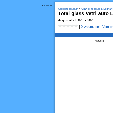
Annuncio
Oraridiapertura24
»
Orari di apertura a Legnan
Total glass vetri auto
Aggiornato il: 02.07.2026
|
0 Valutazioni
|
Vota or
Annuncio