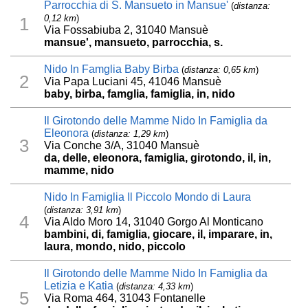
Parrocchia di S. Mansueto in Mansue'
(
distanza:
0,12 km
)
1
Via Fossabiuba 2, 31040 Mansuè
mansue', mansueto, parrocchia, s.
Nido In Famglia Baby Birba
(
distanza: 0,65 km
)
2
Via Papa Luciani 45, 41046 Mansuè
baby, birba, famglia, famiglia, in, nido
Il Girotondo delle Mamme Nido In Famiglia da
Eleonora
(
distanza: 1,29 km
)
3
Via Conche 3/A, 31040 Mansuè
da, delle, eleonora, famiglia, girotondo, il, in,
mamme, nido
Nido In Famiglia Il Piccolo Mondo di Laura
(
distanza: 3,91 km
)
4
Via Aldo Moro 14, 31040 Gorgo Al Monticano
bambini, di, famiglia, giocare, il, imparare, in,
laura, mondo, nido, piccolo
Il Girotondo delle Mamme Nido In Famiglia da
Letizia e Katia
(
distanza: 4,33 km
)
5
Via Roma 464, 31043 Fontanelle