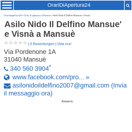
OrariDiApertura24
Oraridiapertura24
»
Orari di apertura a Mansuè
» Asilo Nido Il Delfino Mansue' e Visnà
Asilo Nido Il Delfino Mansue'
e Visnà
a Mansuè
|
0 Bewertungen
|
Vota ora!
Via Pordenone 1A
31040
Mansuè
*
340 560 3904
www.facebook.com/pro... »
asilonidoildelfino2007
@
gmail
.
com
(Invia
il messaggio ora)
Annuncio