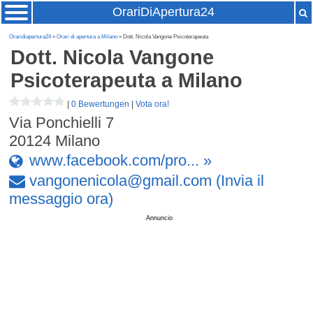
OrariDiApertura24
Oraridiapertura24
»
Orari di apertura a Milano
» Dott. Nicola Vangone Psicoterapeuta
Dott. Nicola Vangone
Psicoterapeuta
a Milano
|
0 Bewertungen
|
Vota ora!
Via Ponchielli 7
20124
Milano
www.facebook.com/pro... »
vangonenicola
@
gmail
.
com
(Invia il
messaggio ora)
Annuncio