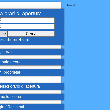
Annuncio
a orari di apertura
ra solo negozi aperti
iorna dati
nala errore
 i proprietari
erisci orario di apertura
e funziona
in / Registrati