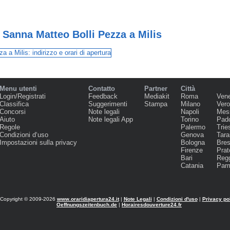
 Sanna Matteo Bolli Pezza a Milis
Menu utenti
Contatto
Partner
Città
Login/Registrati
Feedback
Mediakit
Roma
Ven
Classifica
Suggerimenti
Stampa
Milano
Ver
Concorsi
Note legali
Napoli
Mes
Aiuto
Note legali App
Torino
Pad
Regole
Palermo
Trie
Condizioni d‘uso
Genova
Tara
Impostazioni sulla privacy
Bologna
Bres
Firenze
Prat
Bari
Regg
Catania
Par
Copyright © 2009-2026
www.oraridiapertura24.it
|
Note Legali
|
Condizioni d'uso
|
Privacy po
Oeffnungszeitenbuch.de
|
Horairesdouverture24.fr