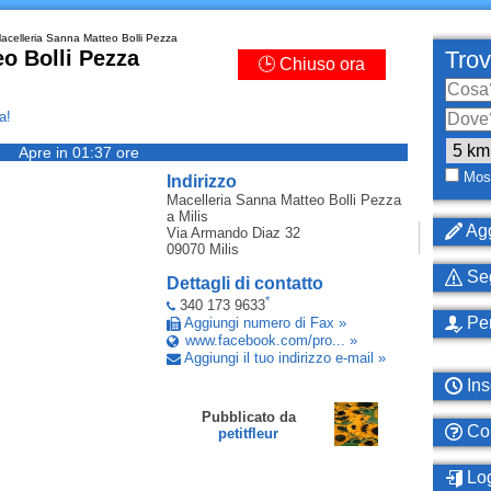
acelleria Sanna Matteo Bolli Pezza
o Bolli Pezza
Trov
🕒 Chiuso ora
a!
Apre in 01:37 ore
Most
Indirizzo
Macelleria Sanna Matteo Bolli Pezza
a Milis
Agg
Via Armando Diaz 32
09070
Milis
Seg
Dettagli di contatto
*
340 173 9633
Per
Aggiungi numero di Fax »
www.facebook.com/pro... »
Aggiungi il tuo indirizzo e-mail »
Ins
Pubblicato da
Com
petitfleur
Log