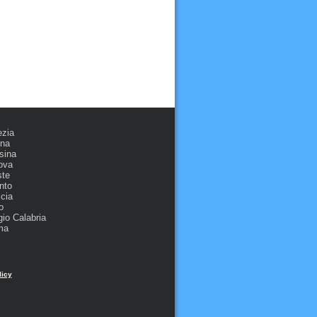
ezia
ona
sina
ova
ste
nto
cia
o
io Calabria
ma
licy