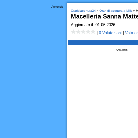
Annuncio
Oraridiapertura24
»
Orari di apertura a Milis
» M
Macelleria Sanna Matte
Aggiornato il: 01.06.2026
|
0 Valutazioni
|
Vota or
Annuncio