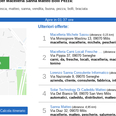
 per Macelleria Sanna Matteo Bolli Pezza:
resca, matteo, sanna, vendita, buona, pezza, bolli, braciata
Apre in 01:37 ore
Ulteriori offerte:
Macelleria Michele Sassu
(
distanza: 0,15 km
)
1
Via Monsignore Mastinu 13, 09070 Milis
macelleria, macellerie, michele, pescher
Macelleria Carni Locali Fresche ....
(
distanza
2
Via Pippia 37, 09070 Seneghe
carni, da, fresche, locali, macelleria, ma
a
tonino
Lorenzo Sanna Consulente Informatico
(
dist
3
Via Nazionale 9, 09070 Seneghe
azienda, cliente, consulente, fabbrica, i
Solar Technology Di Cadeddu Matteo
(
distan
4
Via Del Bianco 58, 09070 San Vero Milis
automatici, cadeddu, distributori, matteo
Sanna Matteo
(
distanza: 4,95 km
)
5
Via Diaz 32, 09070 Milis
macellerie, matteo, pescherie, salumerie