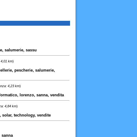
ie, salumerie, sassu
: 4,01 km
)
cellerie, pescherie, salumerie,
anza: 4,23 km
)
nformatico, lorenzo, sanna, vendita
za: 4,84 km
)
, solar, technology, vendite
, sanna