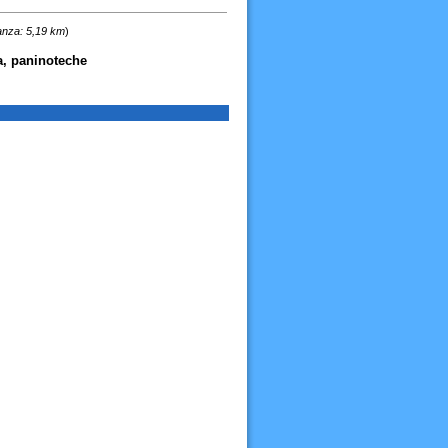
anza: 5,19 km
)
la, paninoteche