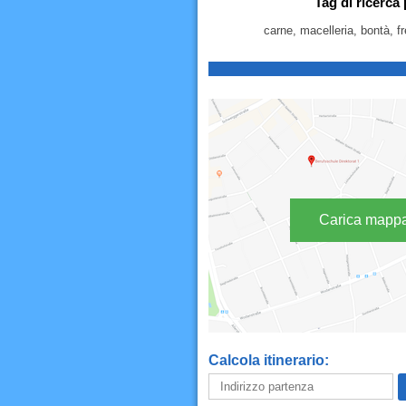
Tag di ricerca
carne, macelleria, bontà, f
Carica mapp
Calcola itinerario: