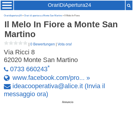
OrariDiApertura24
Oraridiapertura24
»
Orari di apertura a Monte San Martino
» Il Melo In Fiore
Il Melo In Fiore
a Monte San
Martino
|
0 Bewertungen
|
Vota ora!
Via Ricci 8
62020
Monte San Martino
*
0733 660243
www.facebook.com/pro... »
ideacooperativa
@
alice
.
it
(Invia il
messaggio ora)
Annuncio