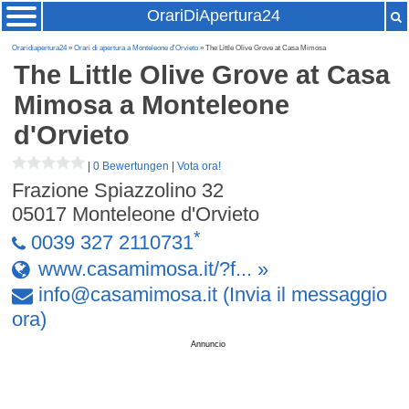
OrariDiApertura24
Oraridiapertura24
»
Orari di apertura a Monteleone d'Orvieto
» The Little Olive Grove at Casa Mimosa
The Little Olive Grove at Casa
Mimosa
a Monteleone
d'Orvieto
|
0 Bewertungen
|
Vota ora!
Frazione Spiazzolino 32
05017
Monteleone d'Orvieto
*
0039 327 2110731
www.casamimosa.it/?f... »
info
@
casamimosa
.
it
(Invia il messaggio
ora)
Annuncio