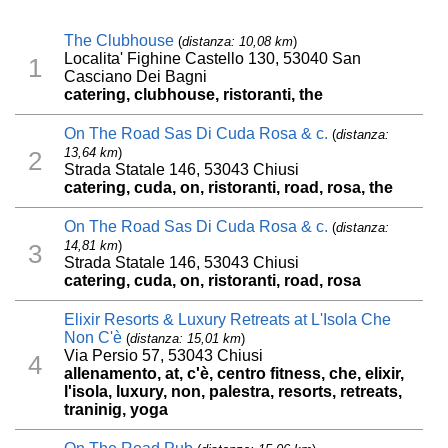
The Clubhouse
(
distanza: 10,08 km
)
Localita' Fighine Castello 130, 53040 San
1
Casciano Dei Bagni
catering, clubhouse, ristoranti, the
On The Road Sas Di Cuda Rosa & c.
(
distanza:
13,64 km
)
2
Strada Statale 146, 53043 Chiusi
catering, cuda, on, ristoranti, road, rosa, the
On The Road Sas Di Cuda Rosa & c.
(
distanza:
14,81 km
)
3
Strada Statale 146, 53043 Chiusi
catering, cuda, on, ristoranti, road, rosa
Elixir Resorts & Luxury Retreats at L'Isola Che
Non C'è
(
distanza: 15,01 km
)
Via Persio 57, 53043 Chiusi
4
allenamento, at, c'è, centro fitness, che, elixir,
l'isola, luxury, non, palestra, resorts, retreats,
traninig, yoga