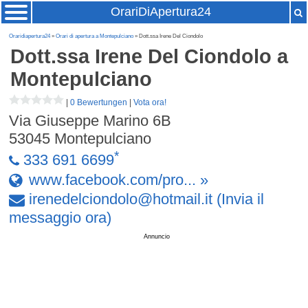
OrariDiApertura24
Oraridiapertura24
»
Orari di apertura a Montepulciano
» Dott.ssa Irene Del Ciondolo
Dott.ssa Irene Del Ciondolo
a
Montepulciano
|
0 Bewertungen
|
Vota ora!
Via Giuseppe Marino 6B
53045
Montepulciano
*
333 691 6699
www.facebook.com/pro... »
irenedelciondolo
@
hotmail
.
it
(Invia il
messaggio ora)
Annuncio