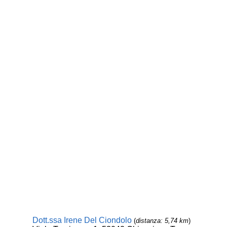
Dott.ssa Irene Del Ciondolo
(
distanza: 5,74 km
)