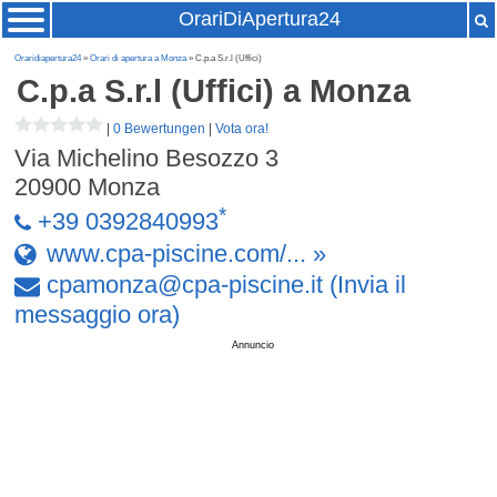
OrariDiApertura24
Oraridiapertura24
»
Orari di apertura a Monza
» C.p.a S.r.l (Uffici)
C.p.a S.r.l (Uffici)
a Monza
|
0 Bewertungen
|
Vota ora!
Via Michelino Besozzo 3
20900
Monza
*
+39 0392840993
www.cpa-piscine.com/... »
cpamonza
@
cpa-piscine
.
it
(Invia il
messaggio ora)
Annuncio