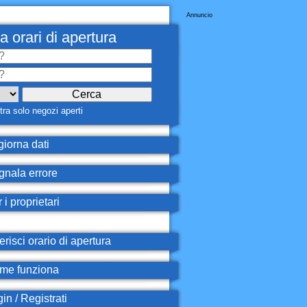
Annuncio
a orari di apertura
ra solo negozi aperti
iorna dati
nala errore
 i proprietari
erisci orario di apertura
e funziona
in / Registrati