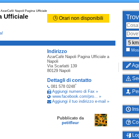
AzarCafè Napoli Pagina Ufficiale
 Ufficiale
Trov
🕒 Orari non disponibili
a!
_
Most
Indirizzo
AzarCafè Napoli Pagina Ufficiale
a
Napoli
Agg
Via Scarlatti 139
80129
Napoli
Seg
Dettagli di contatto
*
081 578 0248
Per
Aggiungi numero di Fax »
www.facebook.com/pro... »
Aggiungi il tuo indirizzo e-mail »
Ins
Pubblicato da
Com
petitfleur
Log