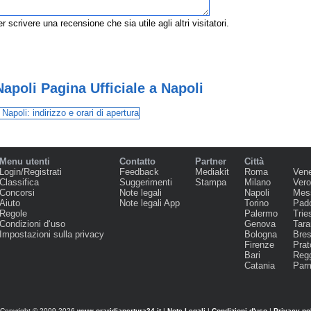
r scrivere una recensione che sia utile agli altri visitatori.
apoli Pagina Ufficiale a Napoli
Menu utenti
Contatto
Partner
Città
Login/Registrati
Feedback
Mediakit
Roma
Ven
Classifica
Suggerimenti
Stampa
Milano
Ver
Concorsi
Note legali
Napoli
Mes
Aiuto
Note legali App
Torino
Pad
Regole
Palermo
Trie
Condizioni d‘uso
Genova
Tara
Impostazioni sulla privacy
Bologna
Bres
Firenze
Prat
Bari
Regg
Catania
Par
Copyright © 2009-2026
www.oraridiapertura24.it
|
Note Legali
|
Condizioni d'uso
|
Privacy po