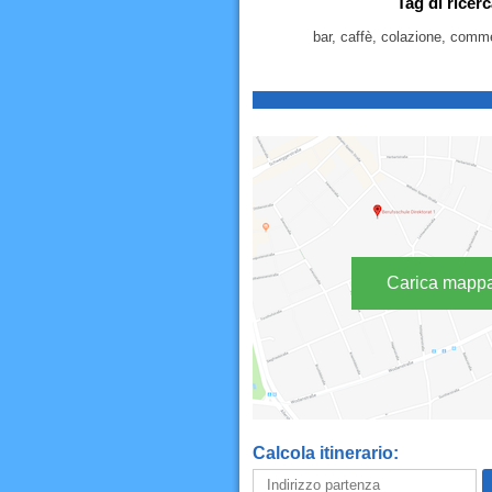
Tag di ricer
bar, caffè, colazione, commer
Carica mapp
Calcola itinerario: