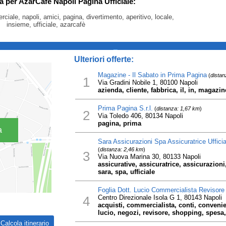
ca per AzarCafè Napoli Pagina Ufficiale:
ciale, napoli, amici, pagina, divertimento, aperitivo, locale,
insieme, ufficiale, azarcafè
_
Ulteriori offerte:
Magazine - Il Sabato in Prima Pagina
(
distan
1
Via Gradini Nobile 1, 80100 Napoli
azienda, cliente, fabbrica, il, in, magazi
Prima Pagina S.r.l.
(
distanza: 1,67 km
)
2
Via Toledo 406, 80134 Napoli
pagina, prima
a
Sara Assicurazioni Spa Assicuratrice Ufficial
(
distanza: 2,46 km
)
3
Via Nuova Marina 30, 80133 Napoli
assicurative, assicuratrice, assicurazioni, 
sara, spa, ufficiale
Foglia Dott. Lucio Commercialista Revisore U
4
Centro Direzionale Isola G 1, 80143 Napoli
acquisti, commercialista, conti, convenien
lucio, negozi, revisore, shopping, spesa, 