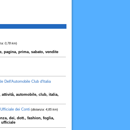
za: 0,78 km
)
ne, pagina, prima, sabato, vendite
e Dell'Automobile Club d'Italia
attività, automobile, club, italia,
fficiale dei Conti
(
distanza: 4,85 km
)
za, dei, dott., fashion, foglia,
ufficiale