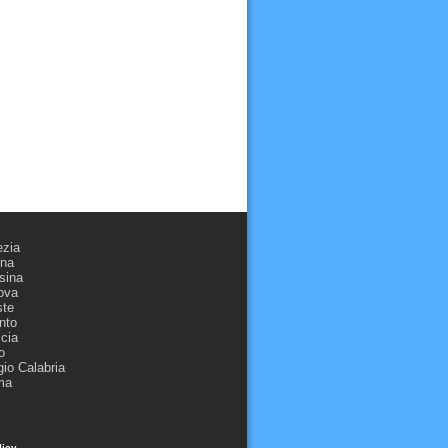
ezia
ona
sina
ova
ste
nto
cia
o
io Calabria
ma
licy