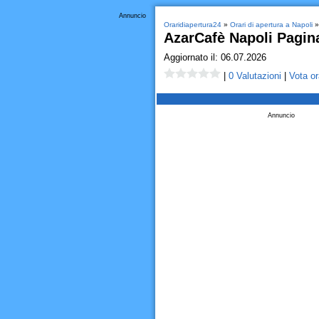
Annuncio
Oraridiapertura24
»
Orari di apertura a Napoli
» 
AzarCafè Napoli Pagina
Aggiornato il: 06.07.2026
|
0 Valutazioni
|
Vota or
Annuncio