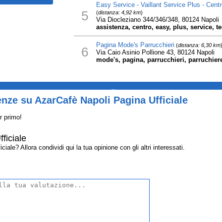
Easy Service - Vaillant Service Plus - Centr
5
(
distanza: 4,92 km
)
Via Diocleziano 344/346/348, 80124 Napoli
assistenza, centro, easy, plus, service, tec
Pagina Mode's Parrucchieri
(
distanza: 6,30 km
6
Via Caio Asinio Pollione 43, 80124 Napoli
mode's, pagina, parrucchieri, parruchiere,
_
nze su AzarCafè Napoli Pagina Ufficiale
r primo!
ficiale
ale? Allora condividi qui la tua opinione con gli altri interessati.