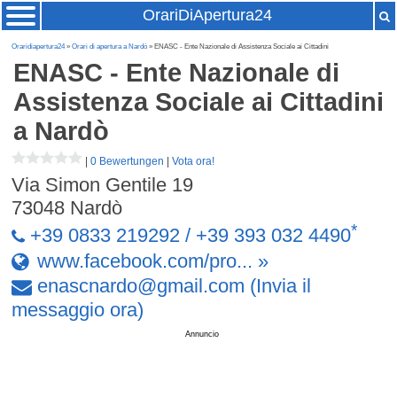
OrariDiApertura24
Oraridiapertura24
»
Orari di apertura a Nardò
» ENASC - Ente Nazionale di Assistenza Sociale ai Cittadini
ENASC - Ente Nazionale di
Assistenza Sociale ai Cittadini
a Nardò
|
0 Bewertungen
|
Vota ora!
Via Simon Gentile 19
73048
Nardò
*
+39 0833 219292 / +39 393 032 4490
www.facebook.com/pro... »
enascnardo
@
gmail
.
com
(Invia il
messaggio ora)
Annuncio