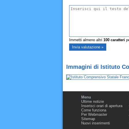
Immetti almeno altri
100
caratteri
pe
Immagini di Istituto C
Menu
Ultime notizie
Inserisci orari di apertura
Come funziona
Per Webmaster
Sitemap
Nuovi inserimenti