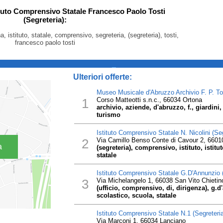
tituto Comprensivo Statale Francesco Paolo Tosti
(Segreteria):
, istituto, statale, comprensivo, segreteria, (segreteria), tosti,
francesco paolo tosti
_
Ulteriori offerte:
Museo Musicale d'Abruzzo Archivio F. P. To
1
Corso Matteotti s.n.c., 66034 Ortona
archivio, aziende, d'abruzzo, f., giardini,
turismo
Istituto Comprensivo Statale N. Nicolini (Seg
2
Via Camillo Benso Conte di Cavour 2, 66010
a
(segreteria), comprensivo, istituto, istitut
statale
Istituto Comprensivo Statale G.D'Annunzio (U
3
Via Michelangelo 1, 66038 San Vito Chieti
(ufficio, comprensivo, di, dirigenza), g.d'
scolastico, scuola, statale
Istituto Comprensivo Statale N.1 (Segreteria
Via Marconi 1, 66034 Lanciano