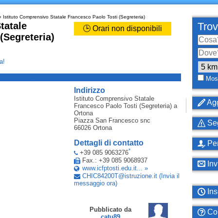
 Istituto Comprensivo Statale Francesco Paolo Tosti (Segreteria)
tatale
Trov
🕒 Orari non disponibili
(Segreteria)
a!
_
Most
Indirizzo
Istituto Comprensivo Statale
Agg
Francesco Paolo Tosti (Segreteria)
a
Ortona
Piazza San Francesco snc
Seg
66026
Ortona
Dettagli di contatto
Per
*
+39 085 9063276
Fax.: +39 085 9068937
Inv
www.icfptosti.edu.it... »
CHIC84200T
@
istruzione
.
it
(Invia il
messaggio ora)
Ins
Pubblicato da
Com
catu89