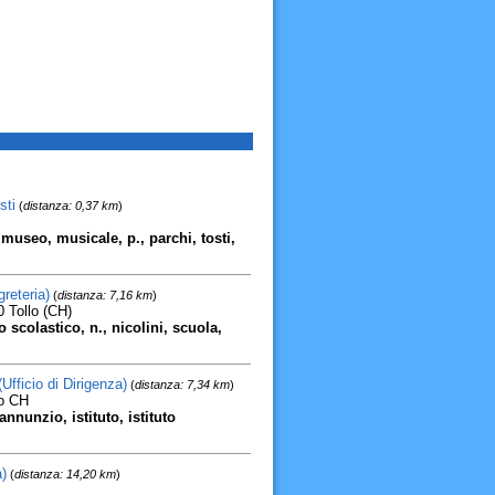
sti
(
distanza: 0,37 km
)
 museo, musicale, p., parchi, tosti,
reteria)
(
distanza: 7,16 km
)
 Tollo (CH)
o scolastico, n., nicolini, scuola,
fficio di Dirigenza)
(
distanza: 7,34 km
)
no CH
annunzio, istituto, istituto
)
(
distanza: 14,20 km
)