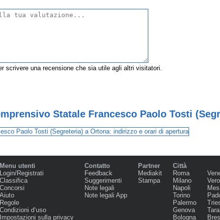
r scrivere una recensione che sia utile agli altri visitatori.
omprensivo Statale Francesco Paolo Tosti (Segr
Menu utenti
Contatto
Partner
Città
Login/Registrati
Feedback
Mediakit
Roma
Ven
Classifica
Suggerimenti
Stampa
Milano
Ver
Concorsi
Note legali
Napoli
Mes
Aiuto
Note legali App
Torino
Pad
Regole
Palermo
Trie
Condizioni d‘uso
Genova
Tara
Impostazioni sulla privacy
Bologna
Bres