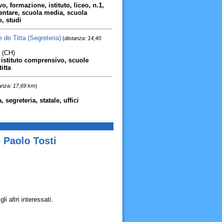
o, formazione, istituto, liceo, n.1,
mentare, scuola media, scuola
e, studi
 de Titta (Segreteria)
(
distanza: 14,40
 (CH)
no istituto comprensivo, scuole
itta
anza: 17,69 km
)
 segreteria, statale, uffici
 Paolo Tosti
 altri interessati.