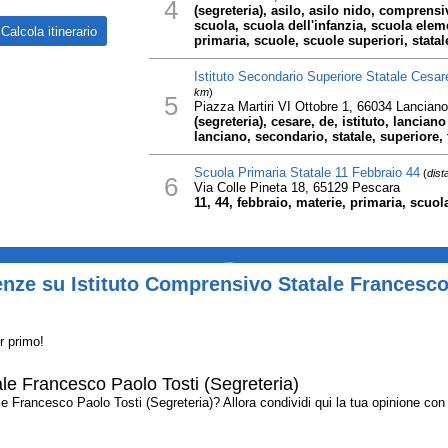
4
(segreteria), asilo, asilo nido, comprensiv
scuola, scuola dell'infanzia, scuola ele
primaria, scuole, scuole superiori, statal
Istituto Secondario Superiore Statale Cesare
km
)
5
Piazza Martiri VI Ottobre 1, 66034 Lanciano
(segreteria), cesare, de, istituto, lancia
lanciano, secondario, statale, superiore, t
Scuola Primaria Statale 11 Febbraio 44
(
dist
6
Via Colle Pineta 18, 65129 Pescara
11, 44, febbraio, materie, primaria, scuola,
_
nze su Istituto Comprensivo Statale Francesco
r primo!
ale Francesco Paolo Tosti (Segreteria)
Francesco Paolo Tosti (Segreteria)? Allora condividi qui la tua opinione con gli