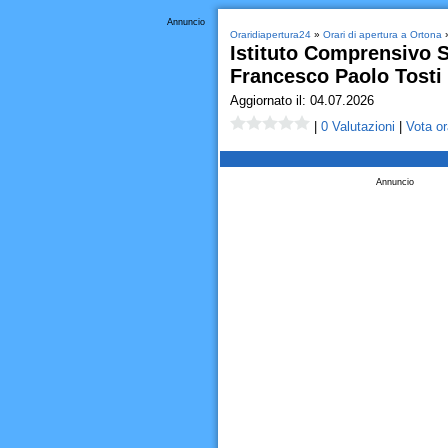
Annuncio
Oraridiapertura24
»
Orari di apertura a Ortona
»
Istituto Comprensivo S
Francesco Paolo Tosti 
Aggiornato il: 04.07.2026
|
0 Valutazioni
|
Vota or
Annuncio