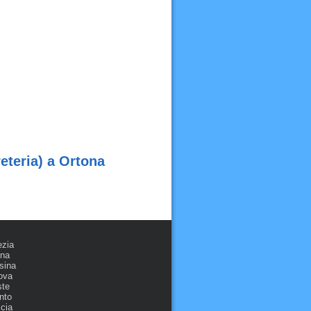
eteria) a Ortona
ezia
ona
sina
ova
ste
nto
cia