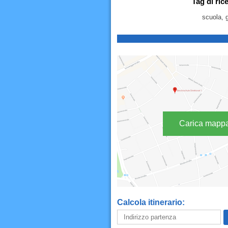
Tag di ric
scuola, 
Carica mapp
Calcola itinerario: