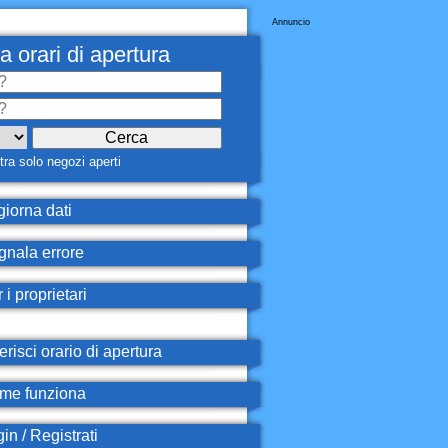
Annuncio
a orari di apertura
ra solo negozi aperti
iorna dati
nala errore
 i proprietari
erisci orario di apertura
e funziona
in / Registrati