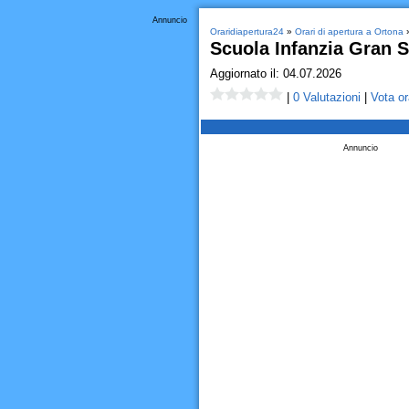
Annuncio
Oraridiapertura24
»
Orari di apertura a Ortona
»
Scuola Infanzia Gran 
Aggiornato il: 04.07.2026
|
0 Valutazioni
|
Vota or
Annuncio