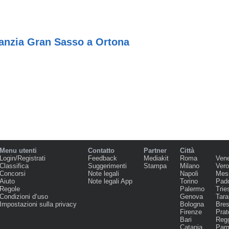
fanzia Gran Sasso a Ortona
Menu utenti
Contatto
Partner
Città
Login/Registrati
Feedback
Mediakit
Roma
Ven
Classifica
Suggerimenti
Stampa
Milano
Ver
Concorsi
Note legali
Napoli
Mes
Aiuto
Note legali App
Torino
Pad
Regole
Palermo
Trie
Condizioni d‘uso
Genova
Tara
Impostazioni sulla privacy
Bologna
Bres
Firenze
Prat
Bari
Regg
Catania
Par