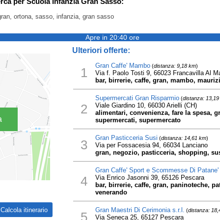
erca per Scuola Infanzia Gran Sasso:
gran, ortona, sasso, infanzia, gran sasso
Apre in 20:40 ore
Ulteriori offerte:
Gran Caffe' Mambo
(
distanza: 9,18 km
)
1
Via f. Paolo Tosti 9, 66023 Francavilla Al M
bar, birrerie, caffe, gran, mambo, mauriz
Supermercati Gran Risparmio
(
distanza: 13,1
2
Viale Giardino 10, 66030 Arielli (CH)
alimentari, convenienza, fare la spesa, g
a
supermercati, supermercato
Gran Pasticceria Susi
(
distanza: 14,61 km
)
3
Via per Fossacesia 94, 66034 Lanciano
gran, negozio, pasticceria, shopping, su
Gran Caffe' Sport e Scommesse Di Patane'
4
Via Enrico Jasonni 39, 65126 Pescara
bar, birrerie, caffe, gran, paninoteche, 
venerando
Gran Maestri Di Cerimonia s.r.l.
(
distanza: 18
5
Via Seneca 25, 65127 Pescara