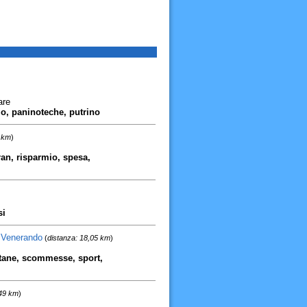
are
io, paninoteche, putrino
9 km
)
ran, risparmio, spesa,
si
 Venerando
(
distanza: 18,05 km
)
patane, scommesse, sport,
,49 km
)