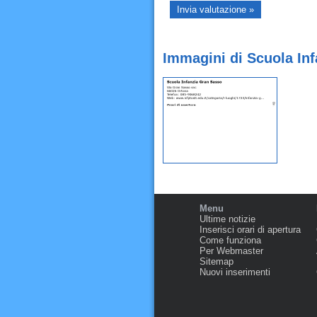
Immagini di Scuola In
Menu
Ultime notizie
Inserisci orari di apertura
Come funziona
Per Webmaster
Sitemap
Nuovi inserimenti