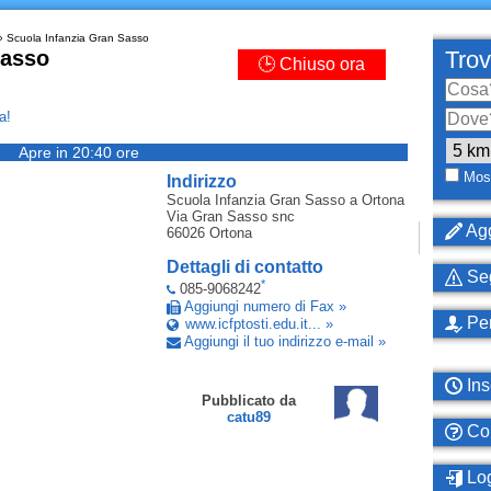
 Scuola Infanzia Gran Sasso
Sasso
Trov
🕒 Chiuso ora
a!
Apre in 20:40 ore
Most
Indirizzo
Scuola Infanzia Gran Sasso
a Ortona
Via Gran Sasso snc
Agg
66026
Ortona
Dettagli di contatto
Seg
*
085-9068242
Aggiungi numero di Fax »
Per
www.icfptosti.edu.it... »
Aggiungi il tuo indirizzo e-mail »
Ins
Pubblicato da
catu89
Com
Log