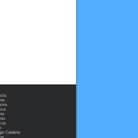
ezia
ona
sina
ova
ste
nto
cia
o
io Calabria
ma