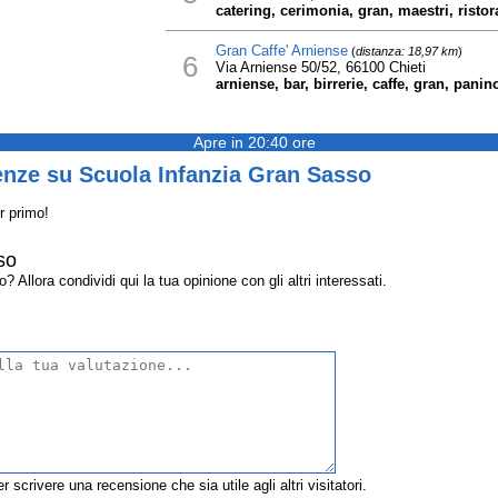
catering, cerimonia, gran, maestri, ristor
Gran Caffe' Arniense
(
distanza: 18,97 km
)
6
Via Arniense 50/52, 66100 Chieti
arniense, bar, birrerie, caffe, gran, panin
Apre in 20:40 ore
enze su Scuola Infanzia Gran Sasso
r primo!
so
llora condividi qui la tua opinione con gli altri interessati.
r scrivere una recensione che sia utile agli altri visitatori.